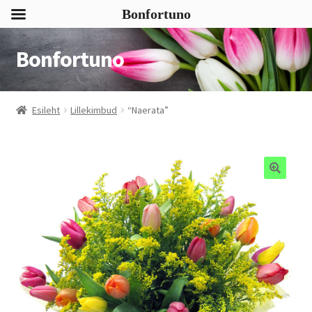
Bonfortuno
Bonfortuno
Liigu
Liigu
navigeerimisele
sisu
juurde
Esileht
Lillekimbud
“Naerata”