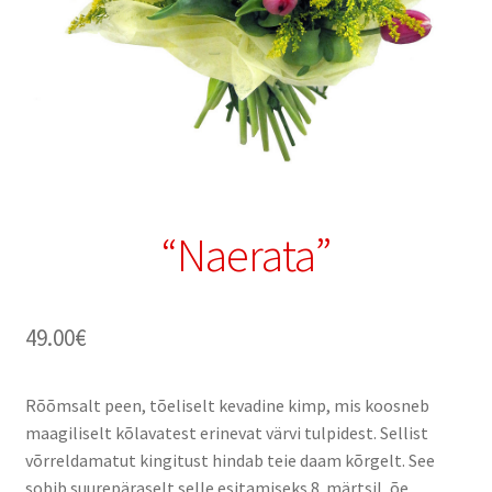
“Naerata”
49.00
€
Rõõmsalt peen, tõeliselt kevadine kimp, mis koosneb
maagiliselt kõlavatest erinevat värvi tulpidest. Sellist
võrreldamatut kingitust hindab teie daam kõrgelt. See
sobib suurepäraselt selle esitamiseks 8. märtsil, õe,