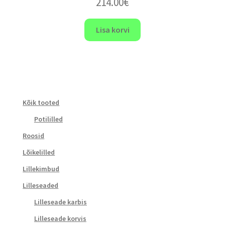
214.00
€
Lisa korvi
Kõik tooted
Potililled
Roosid
Lõikelilled
Lillekimbud
Lilleseaded
Lilleseade karbis
Lilleseade korvis