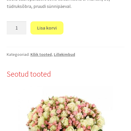
tüdruksõbra, pruudi sünnipäeval.
"Naerata"
Lisa korvi
kogus
Kategooriad:
Kõik tooted
,
Lillekimbud
Seotud tooted