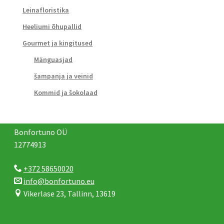
Leinafloristika
Heeliumi õhupallid
Gourmet ja kingitused
Mänguasjad
šampanja ja veinid
Kommid ja šokolaad
Bonfortuno OÜ
12774913
+372 58650020
info@bonfortuno.eu
Vikerlase 23, Tallinn, 13619