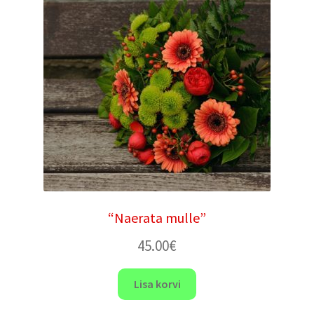
“Naerata mulle”
45.00
€
Lisa korvi