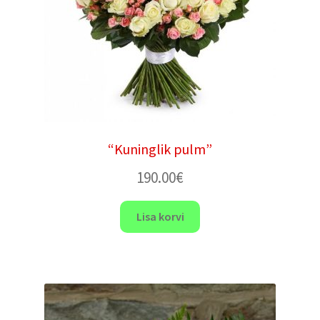
“Kuninglik pulm”
190.00
€
Lisa korvi