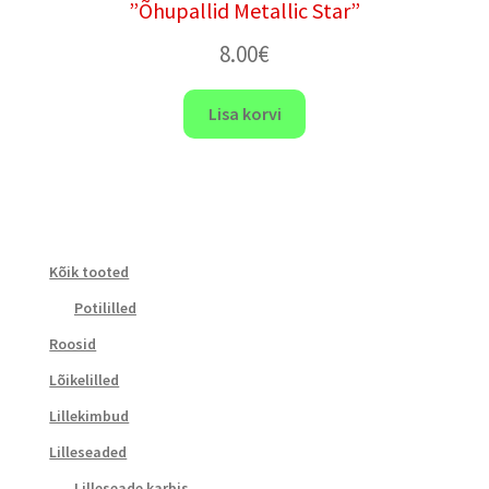
”Õhupallid Metallic Star”
8.00
€
Lisa korvi
Kõik tooted
Potililled
Roosid
Lõikelilled
Lillekimbud
Lilleseaded
Lilleseade karbis