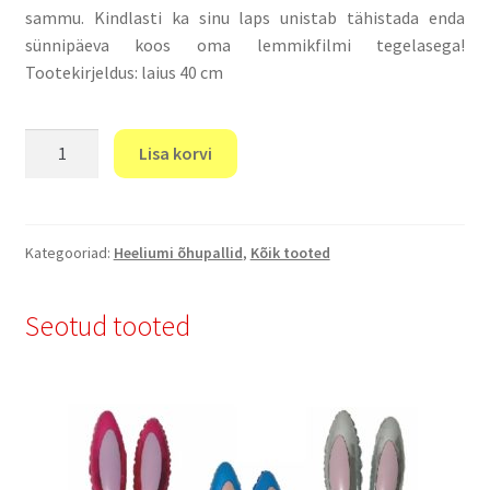
sammu. Kindlasti ka sinu laps unistab tähistada enda
sünnipäeva koos oma lemmikfilmi tegelasega!
Tootekirjeldus: laius 40 cm
“Õhupall
Lisa korvi
George”
kogus
Kategooriad:
Heeliumi õhupallid
,
Kõik tooted
Seotud tooted