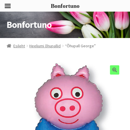
Bonfortuno
Bonfortuno
Liigu
Liigu
navigeerimisele
sisu
juurde
Esileht
Heeliumi õhupallid
“Õhupall George”