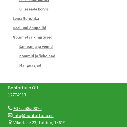
Lilleseade korvis
Leinafloristika
Heeliumi õhupallid
Gourmet ja kingitused
šampanja ja veinid
Kommid ja šokolaad
Mänguasjad
Bonfortuno OÜ
12774913
+372 58650020
info@bonfortuno.eu
Vikerlase 23, Tallinn, 13619