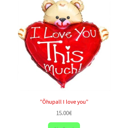
”Õhupall I love you”
15.00
€