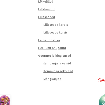
Lõikelilled
Lillekimbud
Lilleseaded
Lilleseade karbis
Lilleseade korvis
Leinafloristika
Heeliumi õhupallid
Gourmet ja kingitused
šampanja ja veinid
Kommid ja šokolaad
Se
Mänguasjad