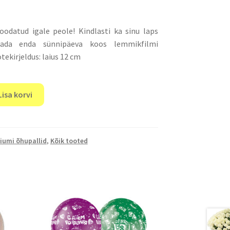
oodatud igale peole! Kindlasti ka sinu laps
tada enda sünnipäeva koos lemmikfilmi
tekirjeldus: laius 12 cm
Lisa korvi
iumi õhupallid
,
Kõik tooted