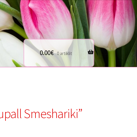
0.00
€
0 artiklit
pall Smeshariki”