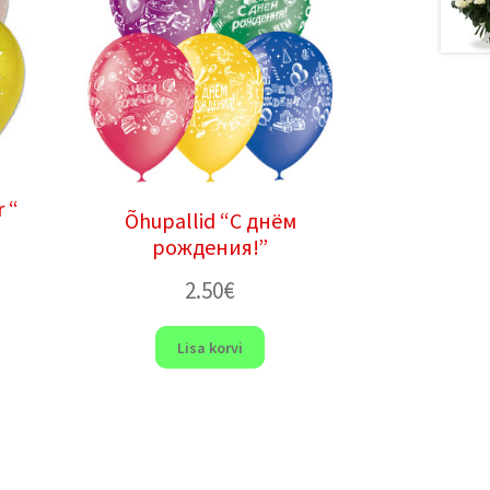
 “
Õhupallid “С днём
рождения!”
2.50
€
Lisa korvi