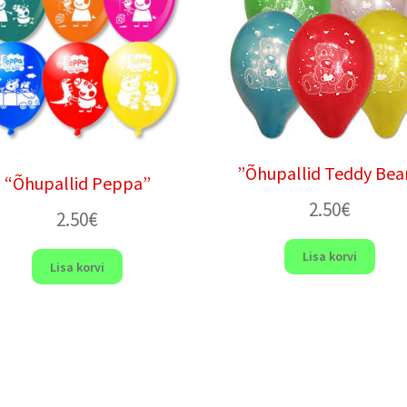
”Õhupallid Teddy Bear
“Õhupallid Peppa”
2.50
€
2.50
€
Lisa korvi
Lisa korvi