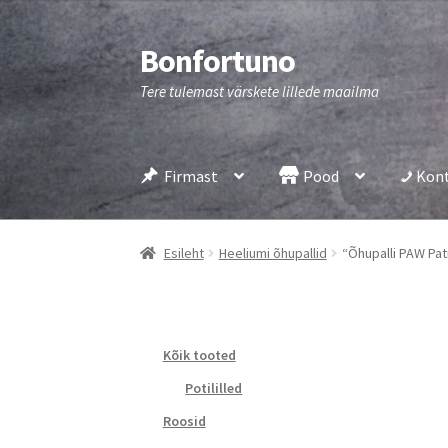
Bonfortuno
Liigu
Liigu
navigeerimisele
sisu
Tere tulemast värskete lillede maailma
juurde
Firmast
Pood
Kon
Esileht
Heeliumi õhupallid
“Õhupalli PAW Pat
Kõik tooted
Potililled
Roosid