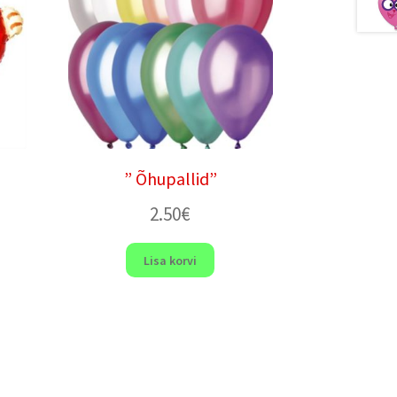
” Õhupallid”
2.50
€
Lisa korvi