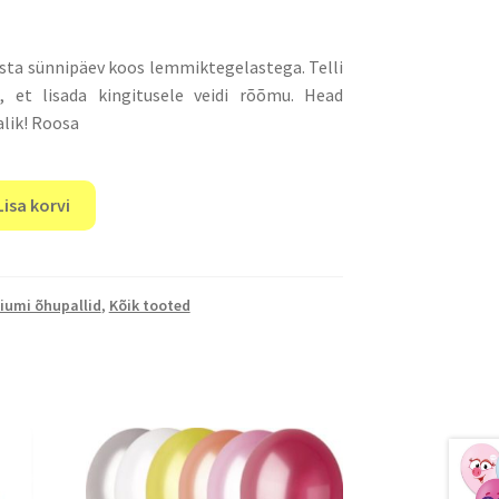
asta sünnipäev koos lemmiktegelastega. Telli
l, et lisada kingitusele veidi rõõmu. Head
alik! Roosa
Lisa korvi
iumi õhupallid
,
Kõik tooted