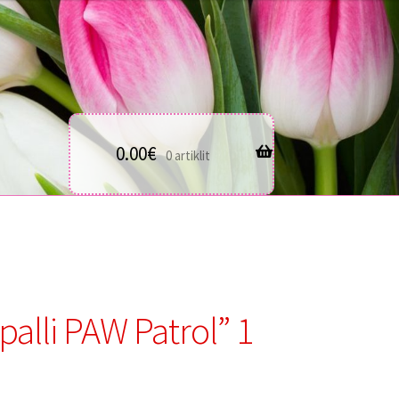
0.00
€
0 artiklit
alli PAW Patrol” 1