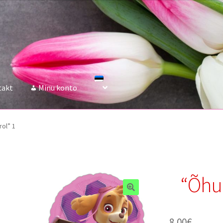
takt
Minu konto
rol” 1
“Õhup
8.00
€