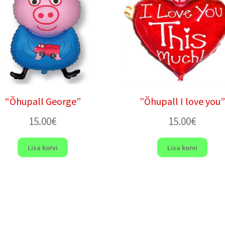
“Õhupall George”
”Õhupall I love you”
15.00
€
15.00
€
Lisa korvi
Lisa korvi