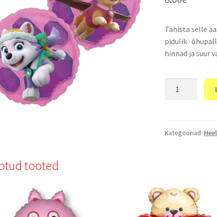
Tähista selle a
pidulik õhupal
hinnad ja suur v
“Õhupalli
PAW
Patrol”
1
kogus
Kategooriad:
Heel
otud tooted