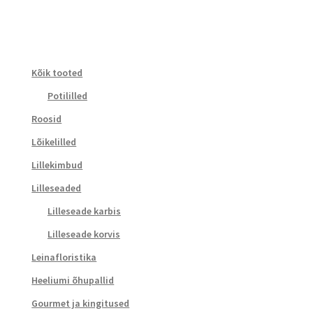
Kõik tooted
Potililled
Roosid
Lõikelilled
Lillekimbud
Lilleseaded
Lilleseade karbis
Lilleseade korvis
Leinafloristika
Heeliumi õhupallid
Gourmet ja kingitused