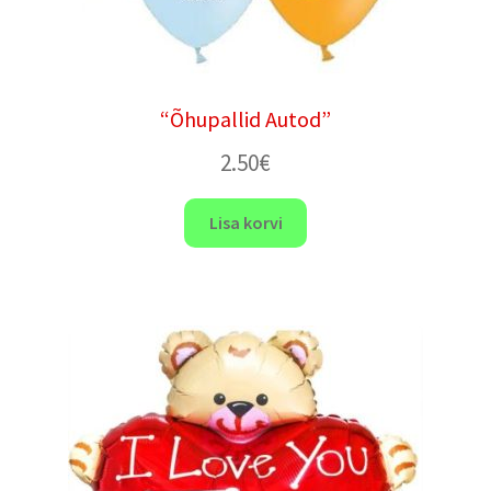
“Õhupallid Autod”
2.50
€
Lisa korvi