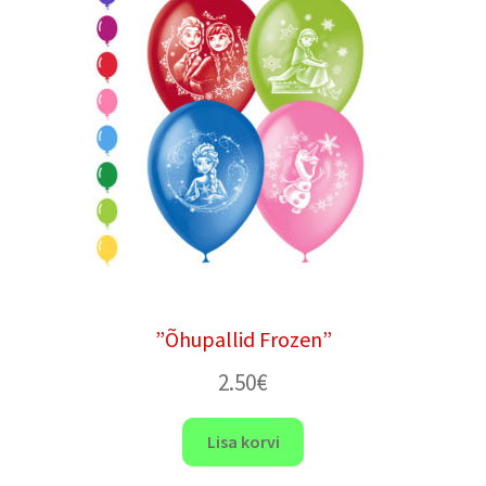
”Õhupallid Frozen”
2.50
€
Lisa korvi