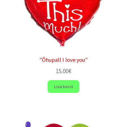
”Õhupall I love you”
15.00
€
Lisa korvi