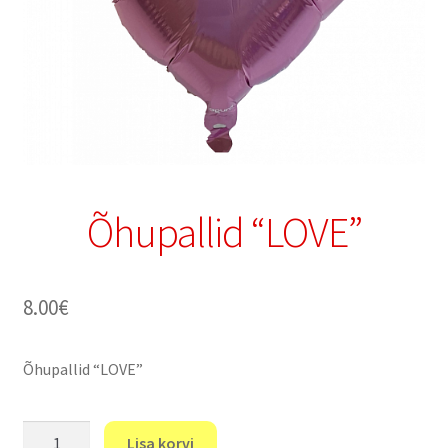
Õhupallid “LOVE”
8.00
€
Õhupallid “LOVE”
Õhupallid
Lisa korvi