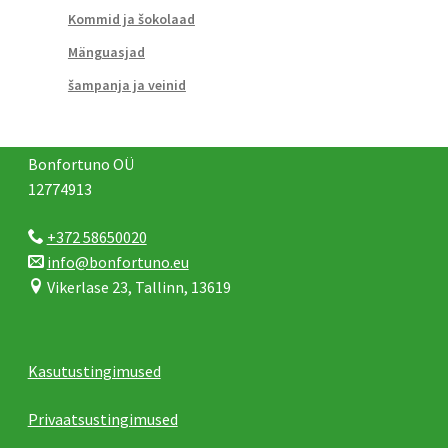
Kommid ja šokolaad
Mänguasjad
šampanja ja veinid
Bonfortuno OÜ
12774913
+372 58650020
info@bonfortuno.eu
Vikerlase 23, Tallinn, 13619
Kasutustingimused
Privaatsustingimused