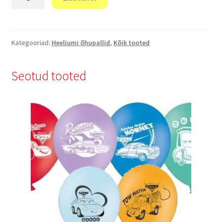
"LOVE"
kogus
Kategooriad:
Heeliumi õhupallid
,
Kõik tooted
Seotud tooted