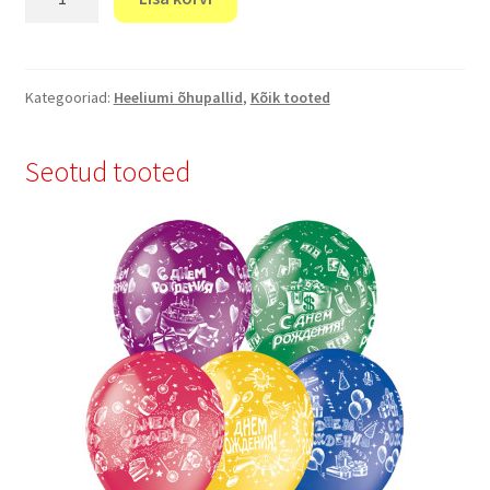
"
Paw
Patrol"
kogus
Kategooriad:
Heeliumi õhupallid
,
Kõik tooted
Seotud tooted