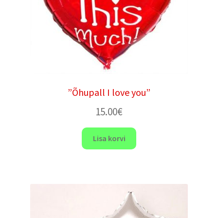
”Õhupall I love you”
15.00
€
Lisa korvi