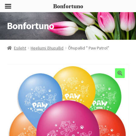
Bonfortuno
Bonfortuno
Liigu
Liigu
navigeerimisele
sisu
juurde
Esileht
Heeliumi õhupallid
Õhupallid ” Paw Patrol”