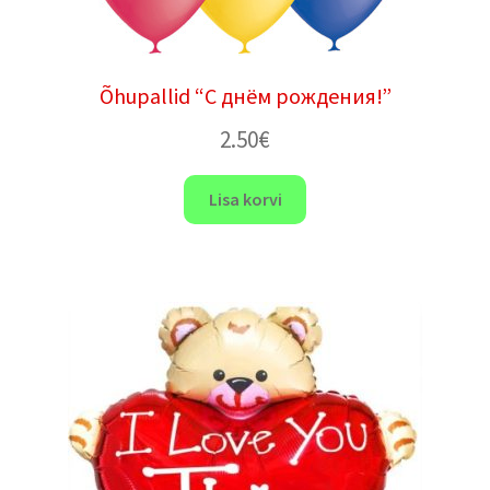
Õhupallid “С днём рождения!”
2.50
€
Lisa korvi