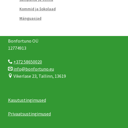
Kommid ja šokolaad
Mänguasjad
Bonfortuno OÜ
12774913
+372 58650020
info@bonfortuno.eu
Vikerlase 23, Tallinn, 13619
Kasutustingimused
Privaatsustingimused