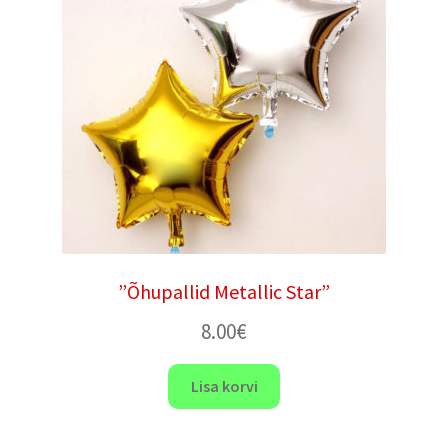
”Õhupallid Metallic Star”
8.00
€
Lisa korvi