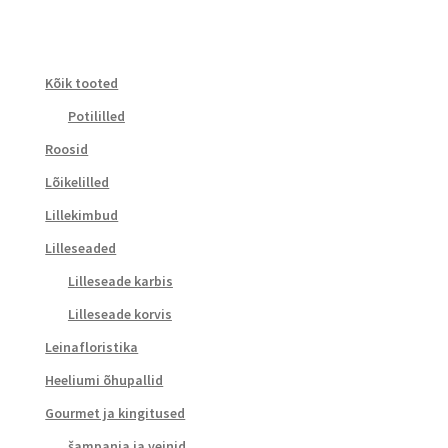
Kõik tooted
Potililled
Roosid
Lõikelilled
Lillekimbud
Lilleseaded
Lilleseade karbis
Lilleseade korvis
Leinafloristika
Heeliumi õhupallid
Gourmet ja kingitused
šampanja ja veinid