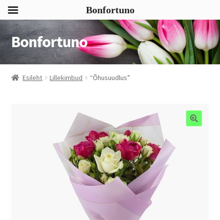
Bonfortuno
Bonfortuno
Liigu
Liigu
navigeerimisele
sisu
juurde
Esileht
Lillekimbud
“Õhusuudlus”