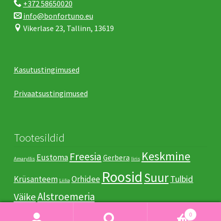
+372 58650020
info@bonfortuno.eu
Vikerlase 23, Tallinn, 13619
Kasutustingimused
Privaatsustingimused
Tootesildid
Keskmine
Freesia
Eustoma
Gerbera
Amaryllis
Iiris
Roosid
Suur
Tulbid
Krüsanteem
Orhidee
Liilia
Аlstroemeria
Väike
0