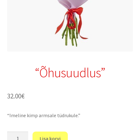
“Õhusuudlus”
32.00
€
“Imeline kimp armsale tüdrukule.”
"Õhusuudlus"
Lisa korvi