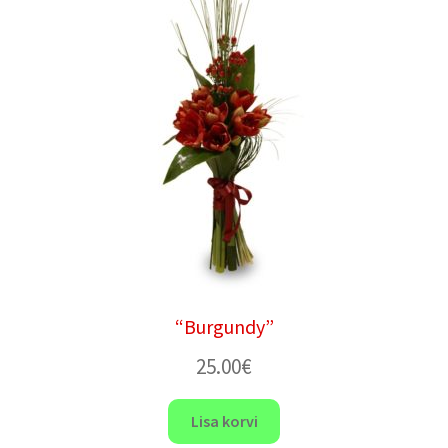
“Burgundy”
25.00
€
Lisa korvi