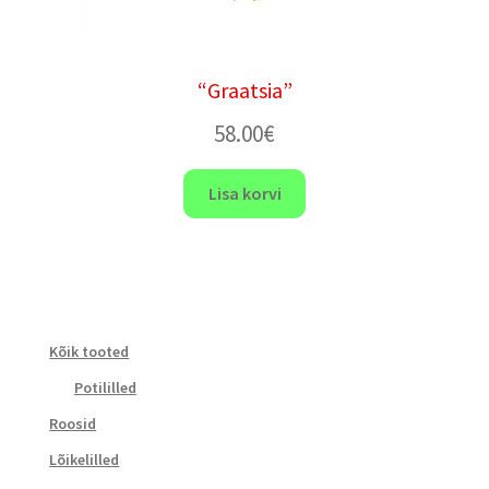
“Graatsia”
58.00
€
Lisa korvi
Kõik tooted
Potililled
Roosid
Lõikelilled