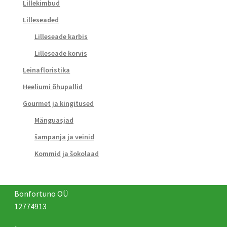
Lillekimbud
Lilleseaded
Lilleseade karbis
Lilleseade korvis
Leinafloristika
Heeliumi õhupallid
Gourmet ja kingitused
Mänguasjad
šampanja ja veinid
Kommid ja šokolaad
Bonfortuno OÜ
12774913