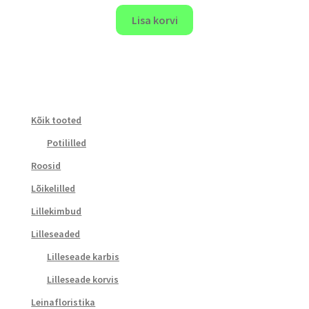
Lisa korvi
Kõik tooted
Potililled
Roosid
Lõikelilled
Lillekimbud
Lilleseaded
Lilleseade karbis
Lilleseade korvis
Leinafloristika