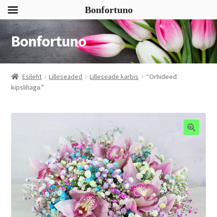
Bonfortuno
Bonfortuno
Liigu
Liigu
navigeerimisele
sisu
juurde
Esileht
Lilleseaded
Lilleseade karbis
“Orhideed
kipslihaga.”