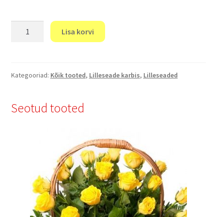
"Orhideed
Lisa korvi
kipslihaga."
kogus
Kategooriad:
Kõik tooted
,
Lilleseade karbis
,
Lilleseaded
Seotud tooted