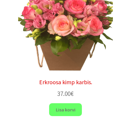
Erkroosa kimp karbis.
37.00
€
Lisa korvi