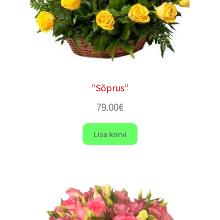
”Sõprus”
79.00
€
Lisa korvi