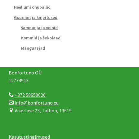
Heeliumi õhupallid
Gourmet ja kingitused
šampanja ja veinid
Kommid ja šokolaad
Mänguasjad
Bonfortuno OÜ
12774913
+372 58650020
info@bonfortuno.eu
Vikerlase 23, Tallinn, 13619
Kasutustingimused