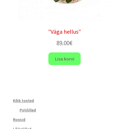
”Väga hellus”
89.00
€
Lisa korvi
Kõik tooted
Potililled
Roosid
Lõikelilled