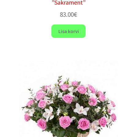
”Sakrament”
83.00
€
Lisa korvi