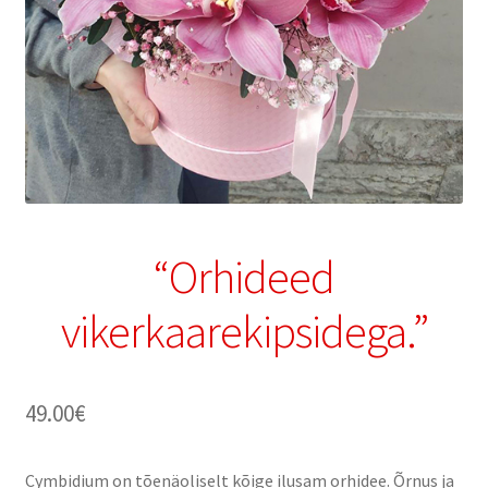
“Orhideed
vikerkaarekipsidega.”
49.00
€
Cymbidium on tõenäoliselt kõige ilusam orhidee. Õrnus ja