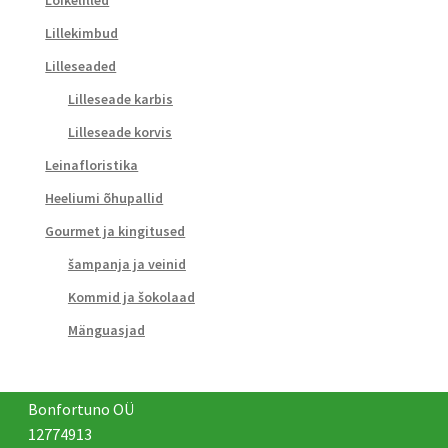
Lillekimbud
Lilleseaded
Lilleseade karbis
Lilleseade korvis
Leinafloristika
Heeliumi õhupallid
Gourmet ja kingitused
šampanja ja veinid
Kommid ja šokolaad
Mänguasjad
Bonfortuno OÜ
12774913