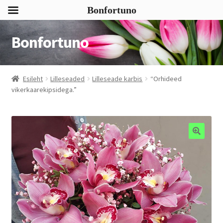
Bonfortuno
Bonfortuno
Liigu
Liigu
navigeerimisele
sisu
juurde
Esileht
Lilleseaded
Lilleseade karbis
“Orhideed
vikerkaarekipsidega.”