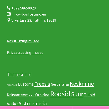
+372 58650020
info@bonfortuno.eu
Vikerlase 23, Tallinn, 13619
Kasutustingimused
Privaatsustingimused
Tootesildid
Keskmine
Freesia
Eustoma
Gerbera
Amaryllis
Iiris
Roosid
Suur
Tulbid
Krüsanteem
Orhidee
Liilia
Аlstroemeria
Väike