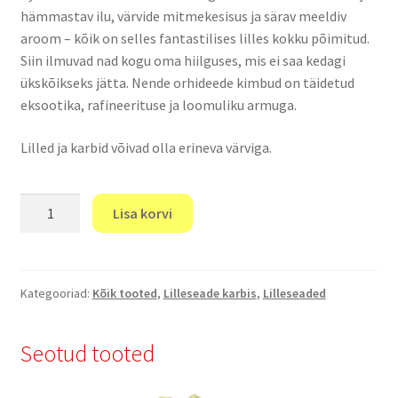
hämmastav ilu, värvide mitmekesisus ja särav meeldiv
aroom – kõik on selles fantastilises lilles kokku põimitud.
Siin ilmuvad nad kogu oma hiilguses, mis ei saa kedagi
ükskõikseks jätta. Nende orhideede kimbud on täidetud
eksootika, rafineerituse ja loomuliku armuga.
Lilled ja karbid võivad olla erineva värviga.
"Orhideed
Lisa korvi
vikerkaarekipsidega."
kogus
Kategooriad:
Kõik tooted
,
Lilleseade karbis
,
Lilleseaded
Seotud tooted