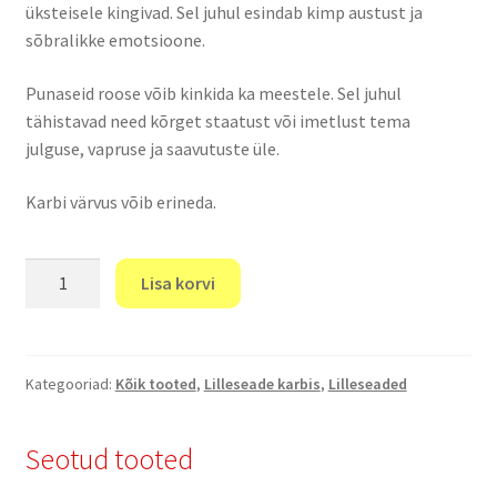
üksteisele kingivad. Sel juhul esindab kimp austust ja
sõbralikke emotsioone.
Punaseid roose võib kinkida ka meestele. Sel juhul
tähistavad need kõrget staatust või imetlust tema
julguse, vapruse ja saavutuste üle.
Karbi värvus võib erineda.
"Sakrament"
Lisa korvi
kogus
Kategooriad:
Kõik tooted
,
Lilleseade karbis
,
Lilleseaded
Seotud tooted