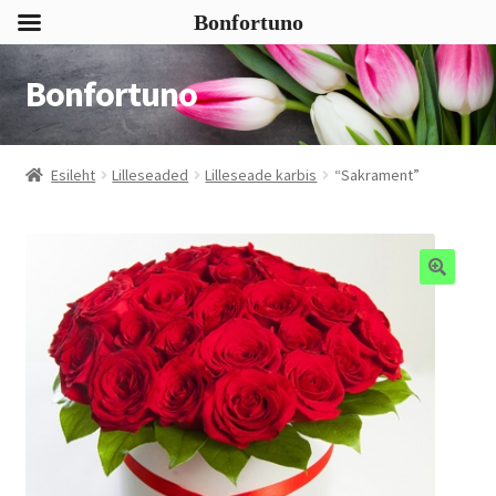
Bonfortuno
Bonfortuno
Liigu
Liigu
navigeerimisele
sisu
juurde
Esileht
Lilleseaded
Lilleseade karbis
“Sakrament”