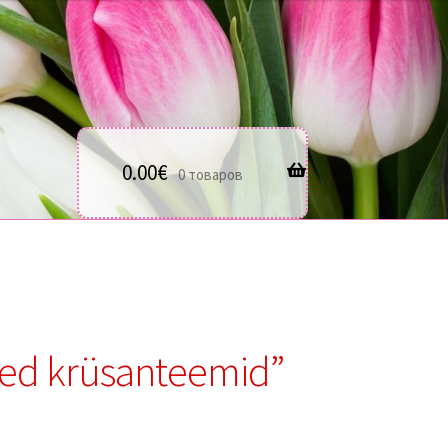
0.00
€
0 товаров
ged krüsanteemid”