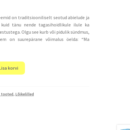
emid on traditsiooniliselt seotud abielude ja
 kuid tänu nende tagasihoidlikule ilule ka
stustega. Olgu see kurb või pidulik sündmus,
eem on suurepärane võimalus öelda: “Ma
Lisa korvi
 tooted
,
Lõikelilled