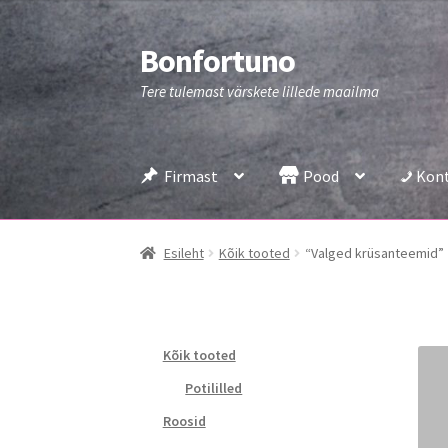
Bonfortuno
Liigu
Liigu
navigeerimisele
sisu
Tere tulemast värskete lillede maailma
juurde
Firmast
Pood
Kon
Esileht
Kõik tooted
“Valged krüsanteemid”
Kõik tooted
Potililled
Roosid