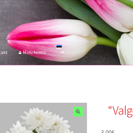
takt
Minu konto
“Val
3.00
€