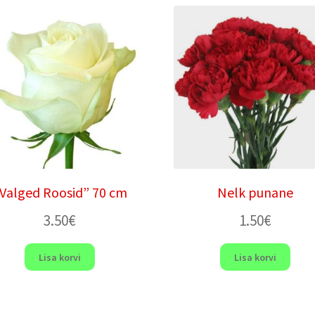
Valged Roosid” 70 cm
Nelk punane
3.50
€
1.50
€
Lisa korvi
Lisa korvi