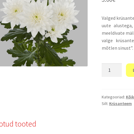
Valged krüsante
uute alustega,
meeldivate mäle
valge krüsant
mõtlen sinust”.
“Valged
krüsanteemid”
kogus
Kategooriad:
Kõik
Silt:
Krüsanteem
otud tooted