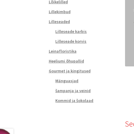
Lõikelilled
Lillekimbud
Lilleseaded
Lilleseade karbis
Lilleseade korvis
Leinafloristika
Heeliumi õhupallid
Gourmet ja kingitused
Mänguasjad
šampanja ja veinid
Kommid ja šokolaad
Se