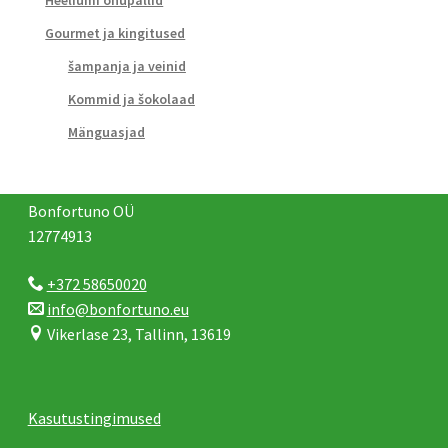
Heeliumi õhupallid
Gourmet ja kingitused
šampanja ja veinid
Kommid ja šokolaad
Mänguasjad
Bonfortuno OÜ
12774913
+372 58650020
info@bonfortuno.eu
Vikerlase 23, Tallinn, 13619
Kasutustingimused