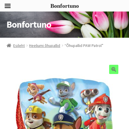
Bonfortuno
Bonfortuno
Liigu
Liigu
navigeerimisele
sisu
juurde
Esileht
Heeliumi õhupallid
“Õhupallid PAW Patrol”