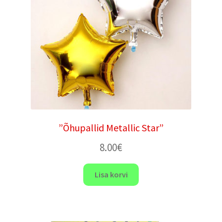
”Õhupallid Metallic Star”
8.00
€
Lisa korvi