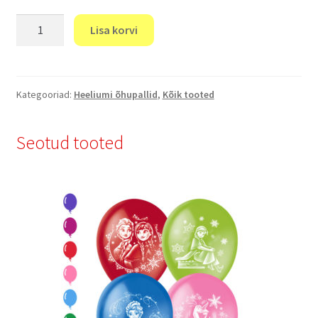
“Õhupallid
Lisa korvi
PAW
Patrol”
kogus
Kategooriad:
Heeliumi õhupallid
,
Kõik tooted
Seotud tooted