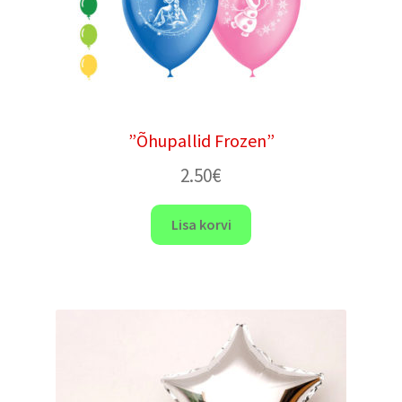
”Õhupallid Frozen”
2.50
€
Lisa korvi