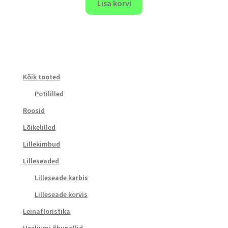
Lisa korvi
Kõik tooted
Potililled
Roosid
Lõikelilled
Lillekimbud
Lilleseaded
Lilleseade karbis
Lilleseade korvis
Leinafloristika