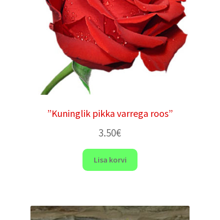
”Kuninglik pikka varrega roos”
3.50
€
Lisa korvi