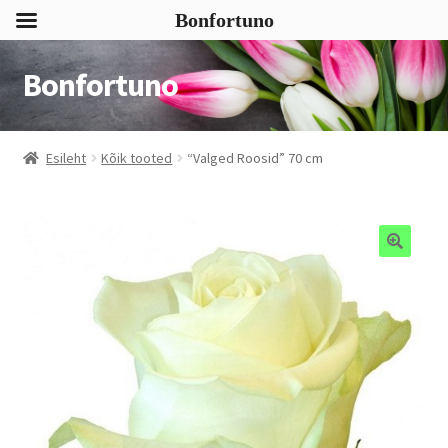
Bonfortuno
Bonfortuno
Liigu
Liigu
navigeerimisele
sisu
juurde
Esileht
Kõik tooted
“Valged Roosid” 70 cm