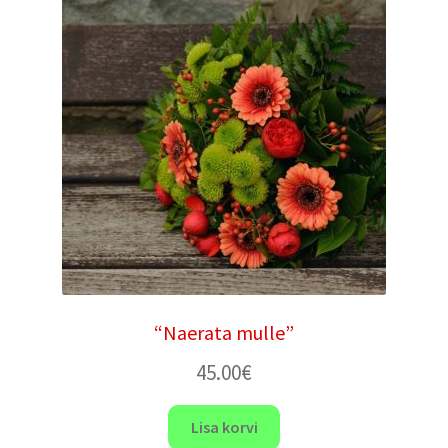
“Naerata mulle”
45.00
€
Lisa korvi