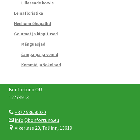
Lilleseade korvis
Leinafloristika
Heeliumi õhupallid
Gourmet ja kingitused
Mänguasjad
šampanja ja veinid
Kommid ja šokolaad
Bonfortuno OÜ
12774913
+372 58650020
info@bonfortuno.eu
Vikerlase 23, Tallinn, 13619