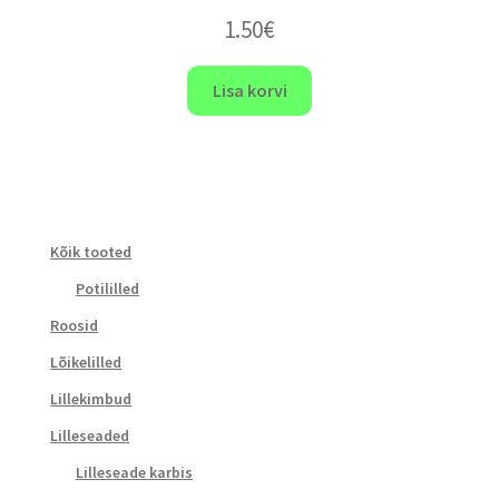
1.50
€
Lisa korvi
Kõik tooted
Potililled
Roosid
Lõikelilled
Lillekimbud
Lilleseaded
Lilleseade karbis