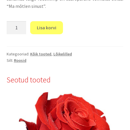
“Ma mõtlen sinust”.
"Valged
Lisa korvi
Roosid"
70
cm
kogus
Kategooriad:
Kõik tooted
,
Lõikelilled
Silt:
Roosid
Seotud tooted