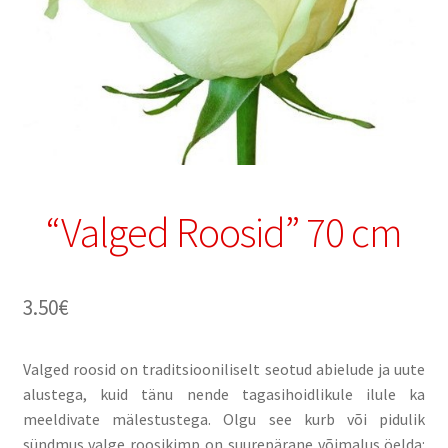
“Valged Roosid” 70 cm
3.50
€
Valged roosid on traditsiooniliselt seotud abielude ja uute
alustega, kuid tänu nende tagasihoidlikule ilule ka
meeldivate mälestustega. Olgu see kurb või pidulik
sündmus valge roosikimp on suurepärane võimalus öelda: