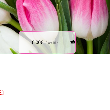
0.00
€
0 artiklit
a