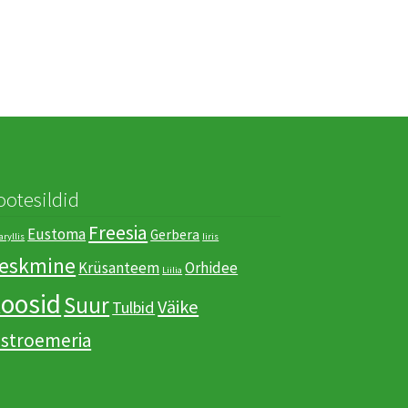
ootesildid
Freesia
Eustoma
Gerbera
ryllis
Iiris
eskmine
Krüsanteem
Orhidee
Liilia
oosid
Suur
Väike
Tulbid
lstroemeria