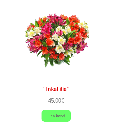
“Inkaliilia”
45.00
€
Lisa korvi