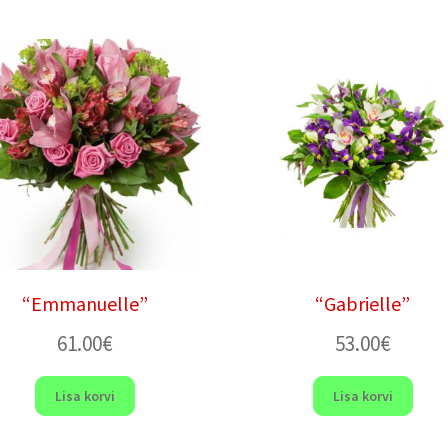
“Emmanuelle”
“Gabrielle”
61.00
€
53.00
€
Lisa korvi
Lisa korvi