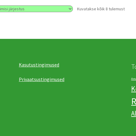
Kuvatakse kõik 8 tulemust
Kasutustingimused
T
Privaatsustingimused
Ama
K
R
А