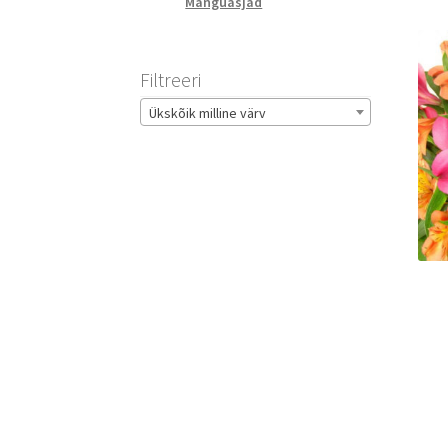
Mänguasjad
Filtreeri
Ükskõik milline värv