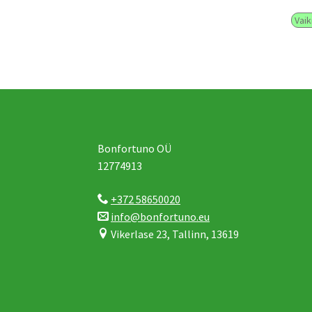
Bonfortuno OÜ
12774913
+372 58650020
info@bonfortuno.eu
Vikerlase 23, Tallinn, 13619