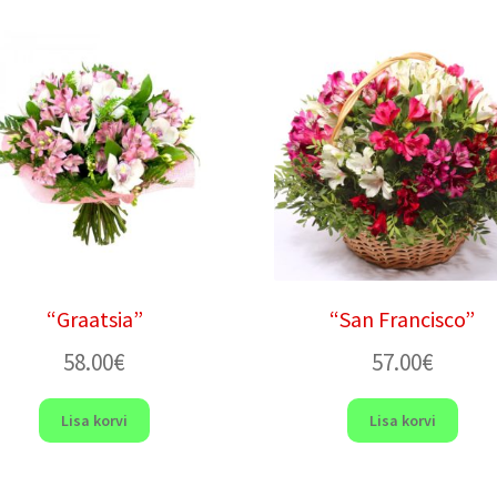
“Graatsia”
“San Francisco”
58.00
€
57.00
€
Lisa korvi
Lisa korvi