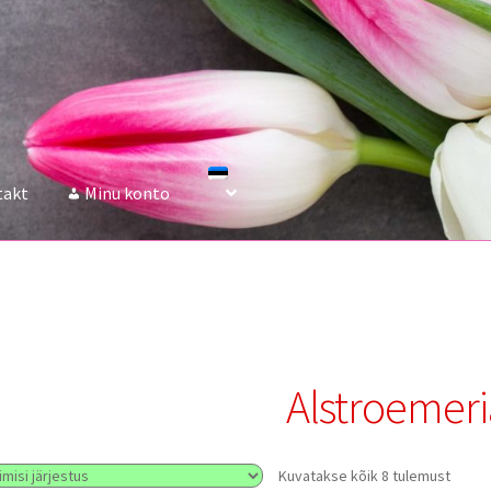
takt
Minu konto
Аlstroemeri
Kuvatakse kõik 8 tulemust