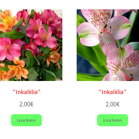
“Inkaliilia”
“Inkaliilia”
2.00
€
2.00
€
Lisa korvi
Lisa korvi