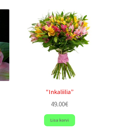
“Inkaliilia”
49.00
€
Lisa korvi