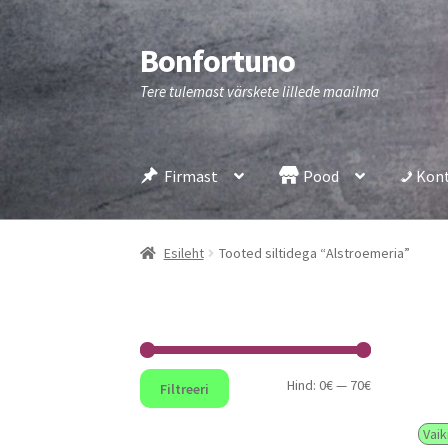
Bonfortuno
Liigu
Liigu
navigeerimisele
sisu
Tere tulemast värskete lillede maailma
juurde
Firmast
Pood
Kon
Esileht
Tooted siltidega “Аlstroemeria”
Minimaalne
Maksimaalne
Hind:
0€
—
70€
Filtreeri
hind
hind