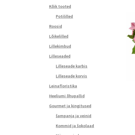
Kõik tooted
Potililled
Roosid
Lõikelilled
Lillekimbud
Lilleseaded
Lilleseade karbis
Lilleseade korvis
Leinafloristika
Heeliumi õhupallid
Gourmet ja kingitused
šampanja ja veinid
Kommid ja šokolaad