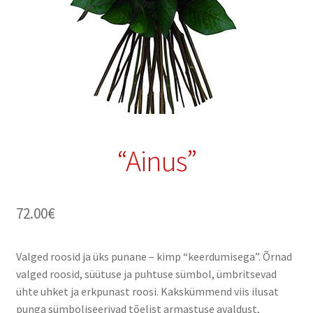
“Ainus”
72.00
€
Valged roosid ja üks punane – kimp “keerdumisega”. Õrnad
valged roosid, süütuse ja puhtuse sümbol, ümbritsevad
ühte uhket ja erkpunast roosi. Kakskümmend viis ilusat
punga sümboliseerivad tõelist armastuse avaldust,