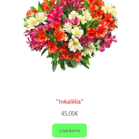
”Inkaliilia”
45.00
€
Lisa korvi