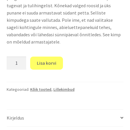
tugevat ja tulihingelist. Kõnekad valged roosid ja üks
punane ei suuda armastavat südant petta. Selliste
kimpudega saate vallutada. Pole ime, et nad valitakse
sageli kohtingule minnes, abieluettepanekuid tehes,
vabandades või lähedasi sünnipäeval õnnitledes. See kimp
on mõeldud armastajatele.
"Ainus"
Lisa korvi
kogus
Kategooriad:
Kõik tooted
,
Lillekimbud
Kirjeldus