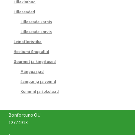
Lillekimbud
Lilleseaded
Lilleseade karbis
Lilleseade korvis
Leinafloristika
Heeliumi õhupallid
Gourmet ja kingitused
Mänguasjad
šampanja ja veinid
Kommid ja šokolaad
Bonfortuno OÜ
12774913