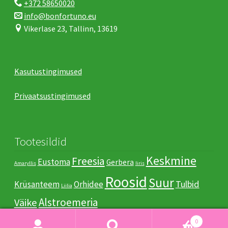
+372 58650020
info@bonfortuno.eu
Vikerlase 23, Tallinn, 13619
Kasutustingimused
Privaatsustingimused
Tootesildid
Keskmine
Freesia
Eustoma
Gerbera
Amaryllis
Iiris
Roosid
Suur
Tulbid
Krüsanteem
Orhidee
Liilia
Аlstroemeria
Väike
0