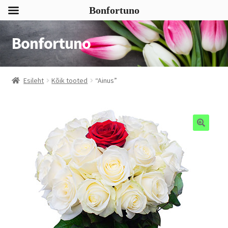
Bonfortuno
Bonfortuno
Liigu
Liigu
navigeerimisele
sisu
juurde
Esileht
Kõik tooted
“Ainus”