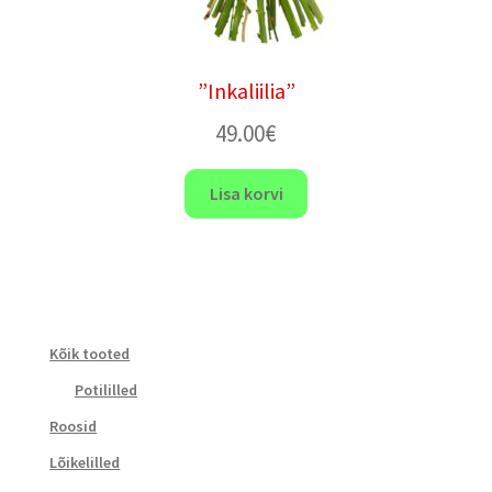
”Inkaliilia”
49.00
€
Lisa korvi
Kõik tooted
Potililled
Roosid
Lõikelilled