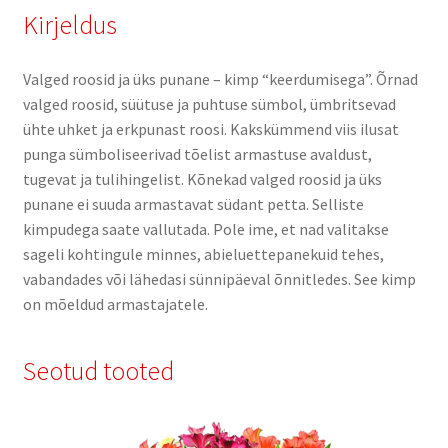
Kirjeldus
Valged roosid ja üks punane – kimp “keerdumisega”. Õrnad
valged roosid, süütuse ja puhtuse sümbol, ümbritsevad
ühte uhket ja erkpunast roosi. Kakskümmend viis ilusat
punga sümboliseerivad tõelist armastuse avaldust,
tugevat ja tulihingelist. Kõnekad valged roosid ja üks
punane ei suuda armastavat südant petta. Selliste
kimpudega saate vallutada. Pole ime, et nad valitakse
sageli kohtingule minnes, abieluettepanekuid tehes,
vabandades või lähedasi sünnipäeval õnnitledes. See kimp
on mõeldud armastajatele.
Seotud tooted