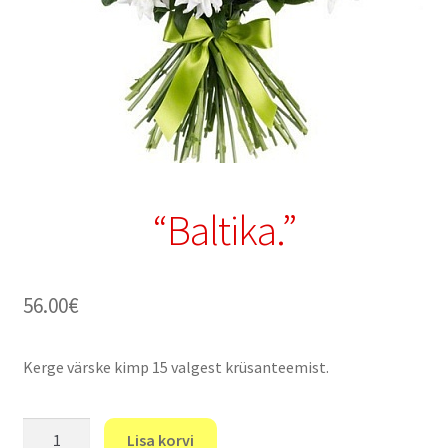
“Baltika.”
56.00
€
Kerge värske kimp 15 valgest krüsanteemist.
"Baltika."
Lisa korvi