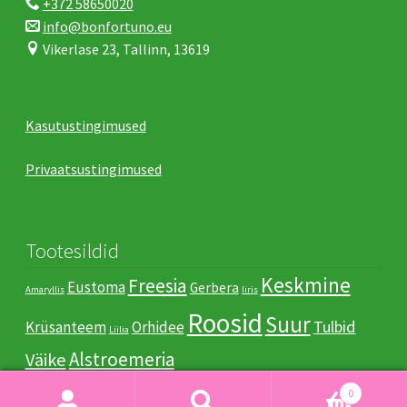
+372 58650020
info@bonfortuno.eu
Vikerlase 23, Tallinn, 13619
Kasutustingimused
Privaatsustingimused
Tootesildid
Keskmine
Freesia
Eustoma
Gerbera
Amaryllis
Iiris
Roosid
Suur
Tulbid
Krüsanteem
Orhidee
Liilia
Аlstroemeria
Väike
0