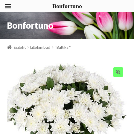
Bonfortuno
Bonfortuno
Liigu
Liigu
navigeerimisele
sisu
juurde
Esileht
Lillekimbud
“Baltika.”