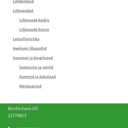
Lillekimbud
Lilleseaded
Lilleseade karbis
Lilleseade korvis
Leinafloristika
Heeliumi õhupallid
Gourmet ja kingitused
šampanja ja veinid
Kommid ja šokolaad
Mänguasjad
Bonfortuno OÜ
12774913