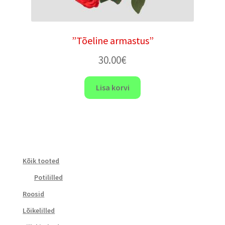
”Tõeline armastus”
30.00
€
Lisa korvi
Kõik tooted
Potililled
Roosid
Lõikelilled