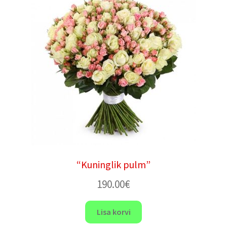
“Kuninglik pulm”
190.00
€
Lisa korvi