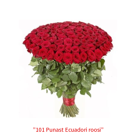
”101 Punast Ecuadori roosi”