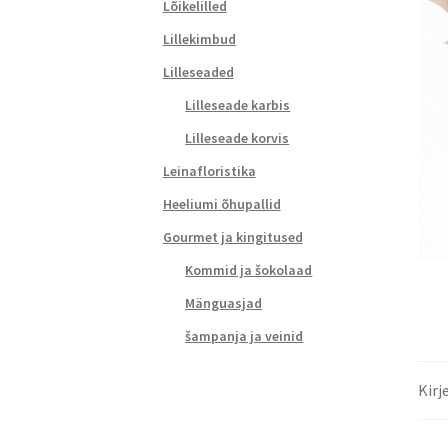
Lõikelilled
Lillekimbud
Lilleseaded
Lilleseade karbis
Lilleseade korvis
Leinafloristika
Heeliumi õhupallid
Gourmet ja kingitused
Kommid ja šokolaad
Mänguasjad
šampanja ja veinid
Kirj