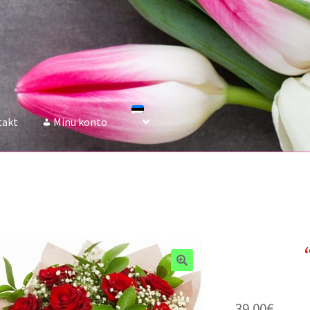
takt
Minu konto
39.00
€