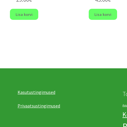
Lisa korvi
Lisa korvi
Kasutustingimused
T
Privaatsustingimused
Ama
K
R