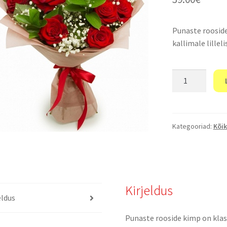
Punaste rooside
kallimale lillel
"Klassikaline."
kogus
Kategooriad:
Kõik
Kirjeldus
eldus
Punaste rooside kimp on klass