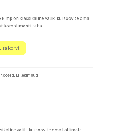
 kimp on klassikaline valik, kui soovite oma
ist komplimenti teha.
Lisa korvi
 tooted
,
Lillekimbud
ikaline valik, kui soovite oma kallimale