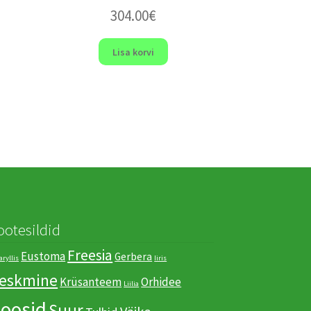
304.00
€
Lisa korvi
ootesildid
Freesia
Eustoma
Gerbera
ryllis
Iiris
eskmine
Krüsanteem
Orhidee
Liilia
oosid
Suur