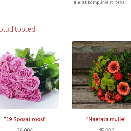
lillelist komplimenti teha.
otud tooted
”19 Roosat roosi”
“Naerata mulle”
29.00
€
45.00
€