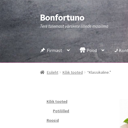
Bonfortuno
Liigu
Liigu
navigeerimisele
sisu
Tere tulemast värskete lillede maailma
juurde
Firmast
Pood
Kon
Esileht
Kõik tooted
“Klassikaline.”
Kõik tooted
Potililled
Roosid