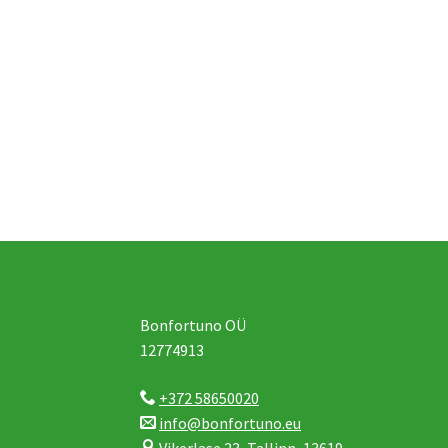
Bonfortuno OÜ
12774913
+372 58650020
info@bonfortuno.eu