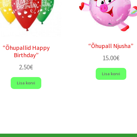
“Õhupall Njusha”
“Õhupallid Happy
Birthday”
15.00
€
2.50
€
Lisa korvi
Lisa korvi