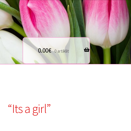
0.00
€
0 artiklit
“Its a girl”