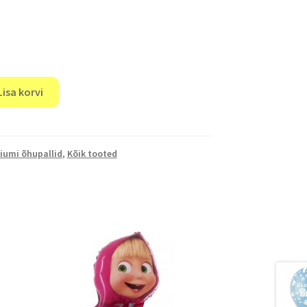
Lisa korvi
iumi õhupallid
,
Kõik tooted