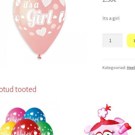
Its a girl
"Its
a
girl"
kogus
Kategooriad:
Heel
otud tooted