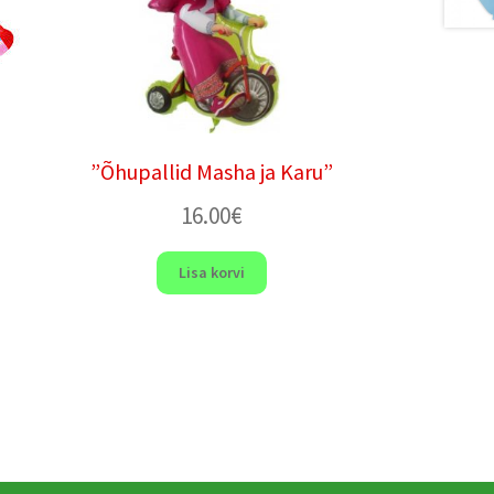
”Õhupallid Masha ja Karu”
16.00
€
Lisa korvi