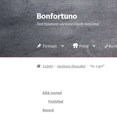
Bonfortuno
Liigu
Liigu
navigeerimisele
sisu
Tere tulemast värskete lillede maailma
juurde
Firmast
Pood
Kon
Esileht
Heeliumi õhupallid
“Its a girl”
Kõik tooted
Potililled
Roosid