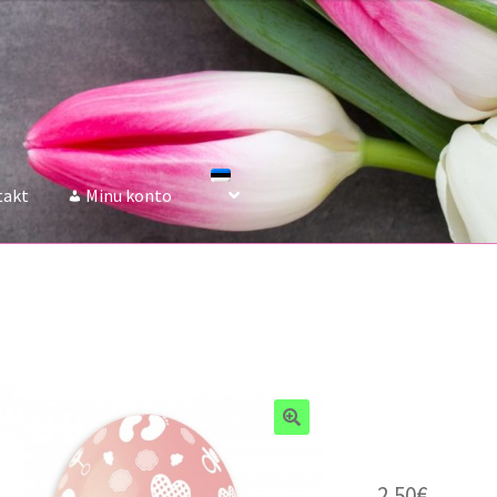
takt
Minu konto
2.50
€