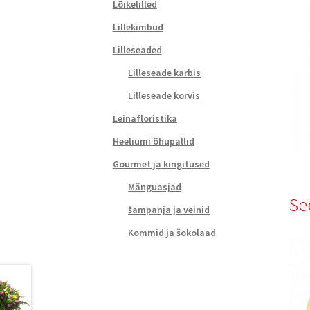
Lõikelilled
Lillekimbud
Lilleseaded
Lilleseade karbis
Lilleseade korvis
Leinafloristika
Heeliumi õhupallid
Gourmet ja kingitused
Mänguasjad
Se
šampanja ja veinid
Kommid ja šokolaad