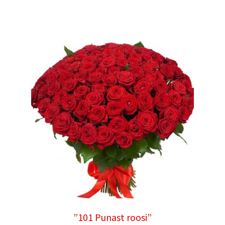
”101 Punast roosi”