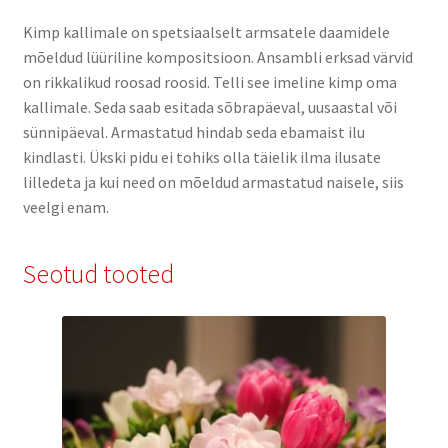
Kimp kallimale on spetsiaalselt armsatele daamidele
mõeldud lüüriline kompositsioon. Ansambli erksad värvid
on rikkalikud roosad roosid. Telli see imeline kimp oma
kallimale. Seda saab esitada sõbrapäeval, uusaastal või
sünnipäeval. Armastatud hindab seda ebamaist ilu
kindlasti. Ükski pidu ei tohiks olla täielik ilma ilusate
lilledeta ja kui need on mõeldud armastatud naisele, siis
veelgi enam.
Seotud tooted