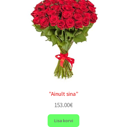
”Ainult sina”
153.00
€
Lisa korvi