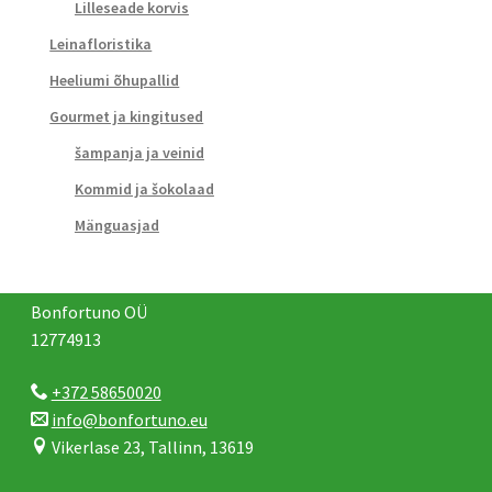
Lilleseade korvis
Leinafloristika
Heeliumi õhupallid
Gourmet ja kingitused
šampanja ja veinid
Kommid ja šokolaad
Mänguasjad
Bonfortuno OÜ
12774913
+372 58650020
info@bonfortuno.eu
Vikerlase 23, Tallinn, 13619