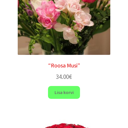
“Roosa Musi”
34.00
€
Lisa korvi