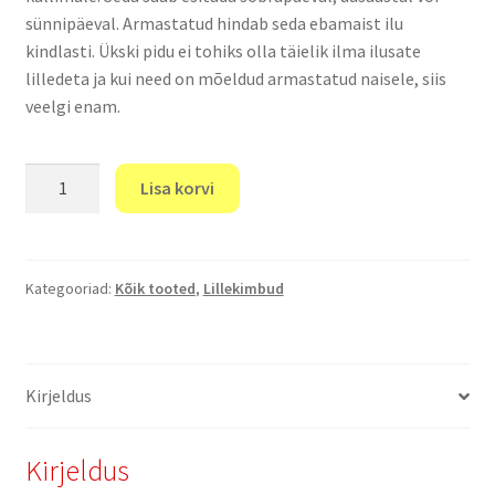
sünnipäeval. Armastatud hindab seda ebamaist ilu
kindlasti. Ükski pidu ei tohiks olla täielik ilma ilusate
lilledeta ja kui need on mõeldud armastatud naisele, siis
veelgi enam.
"Kimp
Lisa korvi
armastatule"
kogus
Kategooriad:
Kõik tooted
,
Lillekimbud
Kirjeldus
Kirjeldus