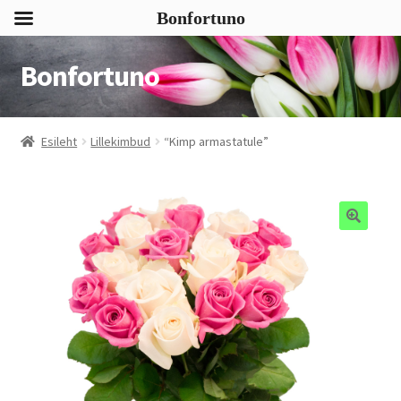
Bonfortuno
Bonfortuno
Liigu
Liigu
navigeerimisele
sisu
juurde
Esileht
Lillekimbud
“Kimp armastatule”