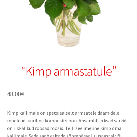
“Kimp armastatule”
48.00
€
Kimp kallimale on spetsiaalselt armsatele daamidele
mõeldud lüüriline kompositsioon. Ansambli erksad värvid
on rikkalikud roosad roosid. Telli see imeline kimp oma
kallimale. Seda saab esitada sõbrapäeval, uusaastal või