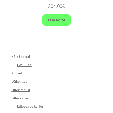
304.00
€
Lisa korvi
Kõik tooted
Potililled
Roosid
Lõikelilled
Lillekimbud
Lilleseaded
Lilleseade karbis