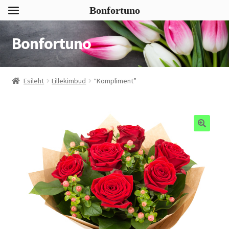
Bonfortuno
Bonfortuno
Liigu
Liigu
navigeerimisele
sisu
juurde
Esileht
Lillekimbud
“Kompliment”