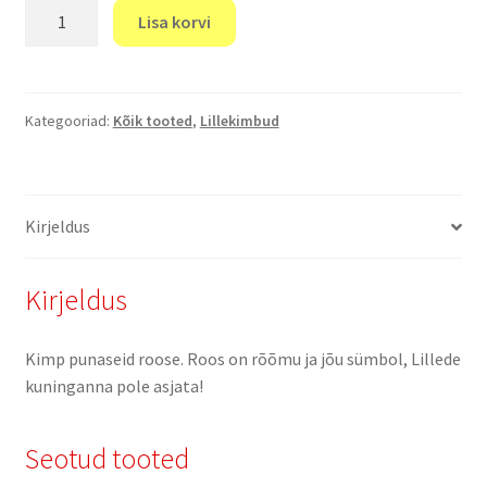
"Kompliment"
Lisa korvi
kogus
Kategooriad:
Kõik tooted
,
Lillekimbud
Kirjeldus
Kirjeldus
Kimp punaseid roose. Roos on rõõmu ja jõu sümbol, Lillede
kuninganna pole asjata!
Seotud tooted