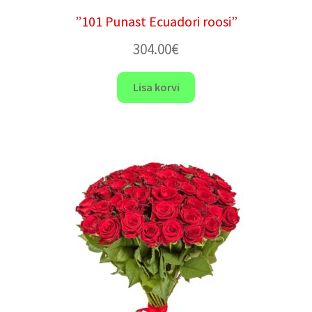
”101 Punast Ecuadori roosi”
304.00
€
Lisa korvi