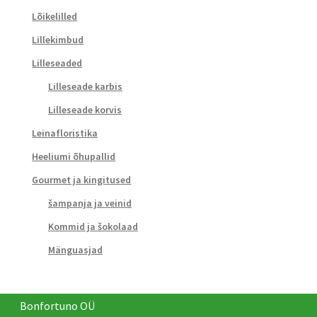
Lõikelilled
Lillekimbud
Lilleseaded
Lilleseade karbis
Lilleseade korvis
Leinafloristika
Heeliumi õhupallid
Gourmet ja kingitused
šampanja ja veinid
Kommid ja šokolaad
Mänguasjad
Bonfortuno OÜ