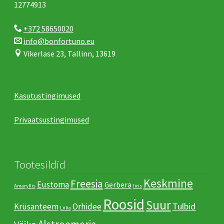
12774913
+372 58650020
info@bonfortuno.eu
Vikerlase 23, Tallinn, 13619
Kasutustingimused
Privaatsustingimused
Tootesildid
Keskmine
Freesia
Eustoma
Gerbera
Amaryllis
Iiris
Roosid
Suur
Tulbid
Krüsanteem
Orhidee
Liilia