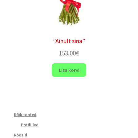
”Ainult sina”
153.00
€
Lisa korvi
Kõik tooted
Potililled
Roosid