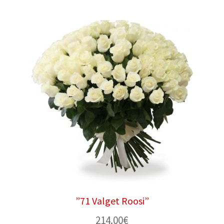
”71 Valget Roosi”
214.00
€