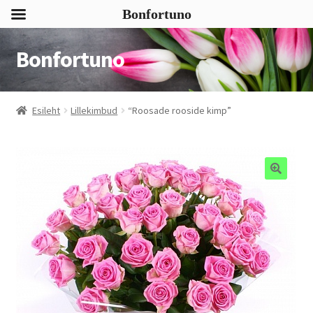
Bonfortuno
Bonfortuno
Liigu
Liigu
navigeerimisele
sisu
juurde
Esileht
Lillekimbud
“Roosade rooside kimp”