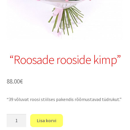
“Roosade rooside kimp”
88.00
€
“39 võluvat roosi stiilses pakendis rõõmustavad tüdrukut.”
"Roosade
Lisa korvi
rooside