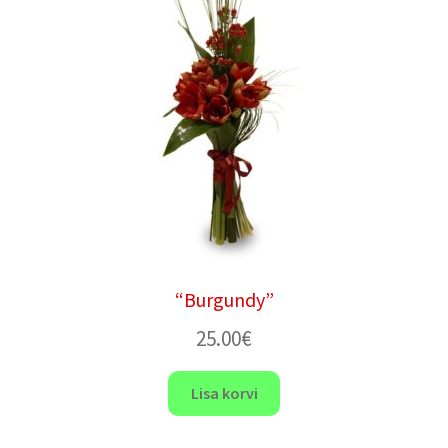
“Burgundy”
25.00
€
Lisa korvi