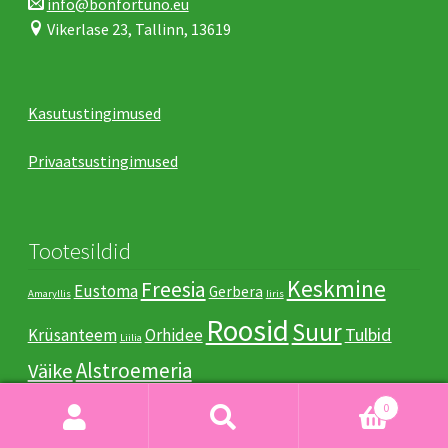
info@bonfortuno.eu
Vikerlase 23, Tallinn, 13619
Kasutustingimused
Privaatsustingimused
Tootesildid
Keskmine
Freesia
Eustoma
Gerbera
Amaryllis
Iiris
Roosid
Suur
Tulbid
Krüsanteem
Orhidee
Liilia
Аlstroemeria
Väike
0
Otsi:
Otsi