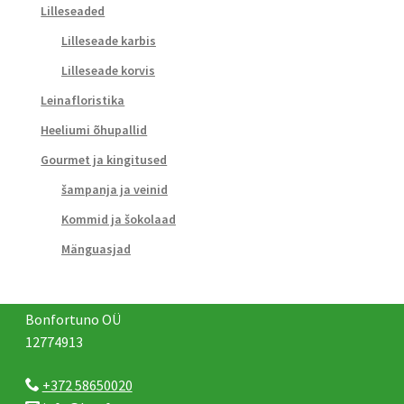
Lilleseaded
Lilleseade karbis
Lilleseade korvis
Leinafloristika
Heeliumi õhupallid
Gourmet ja kingitused
šampanja ja veinid
Kommid ja šokolaad
Mänguasjad
Bonfortuno OÜ
12774913
+372 58650020