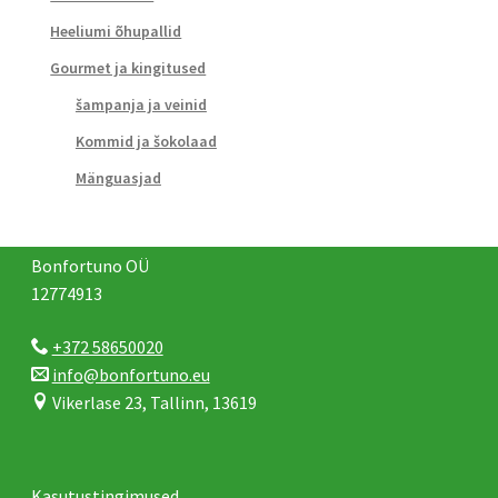
Heeliumi õhupallid
Gourmet ja kingitused
šampanja ja veinid
Kommid ja šokolaad
Mänguasjad
Bonfortuno OÜ
12774913
+372 58650020
info@bonfortuno.eu
Vikerlase 23, Tallinn, 13619
Kasutustingimused