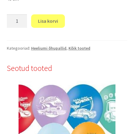
"Õhupall
Lisa korvi
Minions"
kogus
Kategooriad:
Heeliumi õhupallid
,
Kõik tooted
Seotud tooted