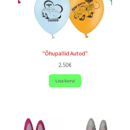
“Õhupallid Autod”
2.50
€
Lisa korvi