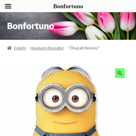
Bonfortuno
Bonfortuno
Liigu
Liigu
navigeerimisele
sisu
juurde
Esileht
Heeliumi õhupallid
“Õhupall Minions”