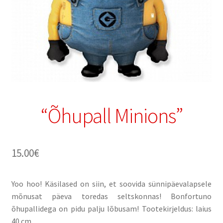
“Õhupall Minions”
15.00
€
Yoo hoo! Käsilased on siin, et soovida sünnipäevalapsele
mõnusat päeva toredas seltskonnas! Bonfortuno
õhupallidega on pidu palju lõbusam! Tootekirjeldus: laius
40 cm