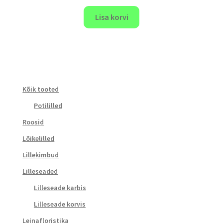
Lisa korvi
Kõik tooted
Potililled
Roosid
Lõikelilled
Lillekimbud
Lilleseaded
Lilleseade karbis
Lilleseade korvis
Leinafloristika