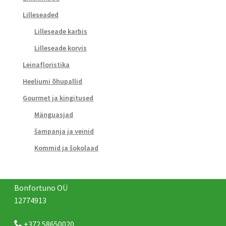
Lilleseaded
Lilleseade karbis
Lilleseade korvis
Leinafloristika
Heeliumi õhupallid
Gourmet ja kingitused
Mänguasjad
šampanja ja veinid
Kommid ja šokolaad
Bonfortuno OÜ
12774913
+372 58650020