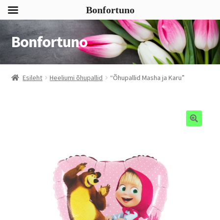
Bonfortuno
Bonfortuno
Liigu
Liigu
navigeerimisele
sisu
juurde
Esileht
Heeliumi õhupallid
“Õhupallid Masha ja Karu”