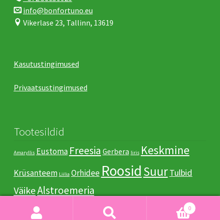
info@bonfortuno.eu
Vikerlase 23, Tallinn, 13619
Kasutustingimused
Privaatsustingimused
Tootesildid
Keskmine
Freesia
Eustoma
Gerbera
Amaryllis
Iiris
Roosid
Suur
Tulbid
Krüsanteem
Orhidee
Liilia
Аlstroemeria
Väike
0
Otsi:
Otsi