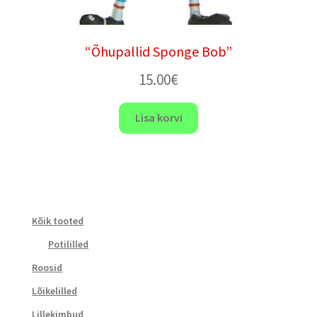
“Õhupallid Sponge Bob”
15.00
€
Lisa korvi
Kõik tooted
Potililled
Roosid
Lõikelilled
Lillekimbud