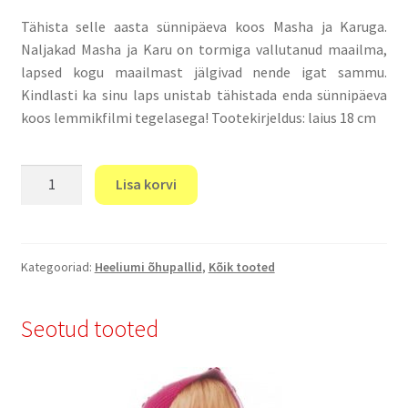
Tähista selle aasta sünnipäeva koos Masha ja Karuga.
Naljakad Masha ja Karu on tormiga vallutanud maailma,
lapsed kogu maailmast jälgivad nende igat sammu.
Kindlasti ka sinu laps unistab tähistada enda sünnipäeva
koos lemmikfilmi tegelasega! Tootekirjeldus: laius 18 cm
"Õhupallid
Lisa korvi
Masha
ja
Karu"
kogus
Kategooriad:
Heeliumi õhupallid
,
Kõik tooted
Seotud tooted