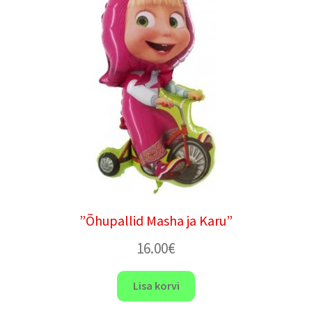
”Õhupallid Masha ja Karu”
16.00
€
Lisa korvi