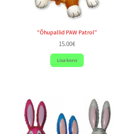
“Õhupallid PAW Patrol”
15.00
€
Lisa korvi