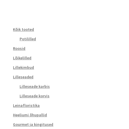
Kõik tooted
Potililled
Roosid
Lõikelilled
Lillekimbud
Lilleseaded
Lilleseade karbis
Lilleseade korvis
Leinafloristika
Heeliumi õhupallid
Gourmet ja kingitused