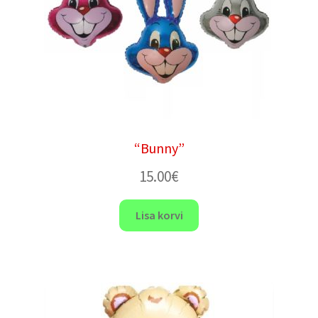
“Bunny”
15.00
€
Lisa korvi