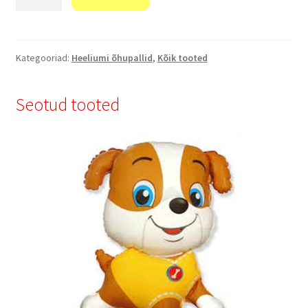
Masha
ja
Karu"
kogus
Kategooriad:
Heeliumi õhupallid
,
Kõik tooted
Seotud tooted