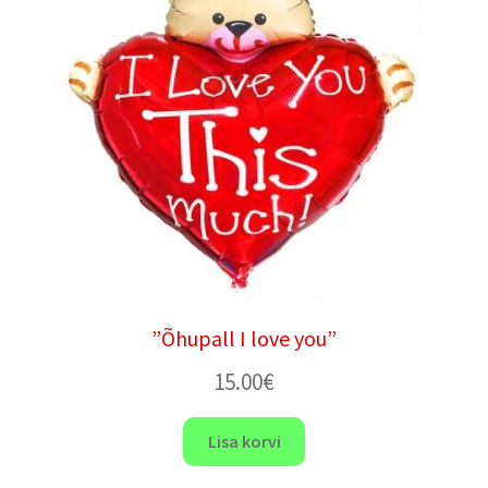
”Õhupall I love you”
15.00
€
Lisa korvi