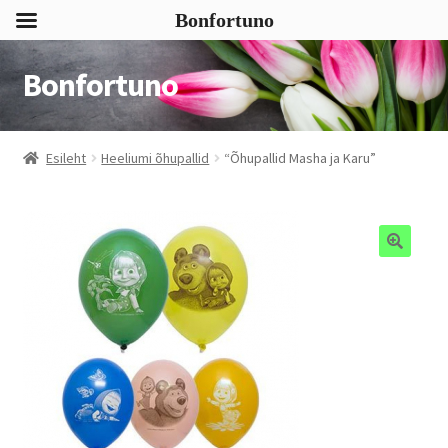
Bonfortuno
Bonfortuno
Liigu
Liigu
navigeerimisele
sisu
juurde
Esileht
Heeliumi õhupallid
“Õhupallid Masha ja Karu”