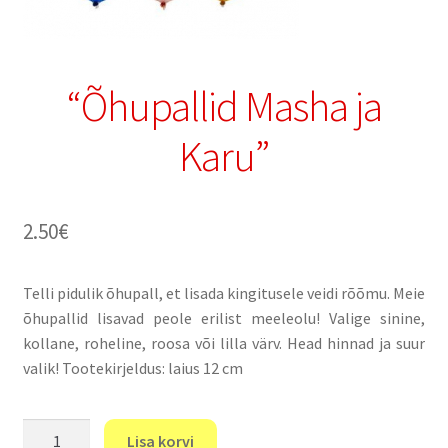
“Õhupallid Masha ja
Karu”
2.50
€
Telli pidulik õhupall, et lisada kingitusele veidi rõõmu. Meie
õhupallid lisavad peole erilist meeleolu! Valige sinine,
kollane, roheline, roosa või lilla värv. Head hinnad ja suur
valik! Tootekirjeldus: laius 12 cm
"Õhupallid
Lisa korvi