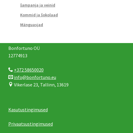
šampanja ja veinid
Kommid ja šokolaad
Mänguasjad
Bonfortuno OÜ
12774913
+372 58650020
info@bonfortuno.eu
Vikerlase 23, Tallinn, 13619
Kasutustingimused
Privaatsustingimused