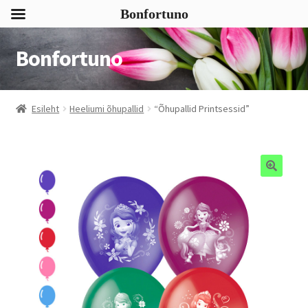
Bonfortuno
Bonfortuno
Liigu
Liigu
navigeerimisele
sisu
juurde
Esileht
Heeliumi õhupallid
“Õhupallid Printsessid”