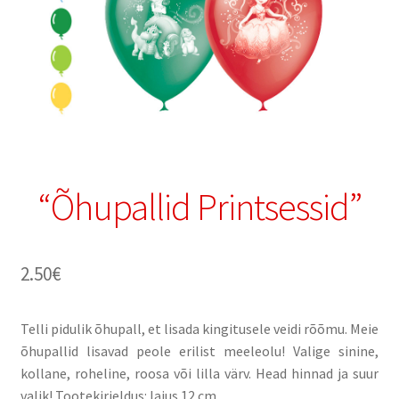
“Õhupallid Printsessid”
2.50
€
Telli pidulik õhupall, et lisada kingitusele veidi rõõmu. Meie
õhupallid lisavad peole erilist meeleolu! Valige sinine,
kollane, roheline, roosa või lilla värv. Head hinnad ja suur
valik! Tootekirjeldus: laius 12 cm