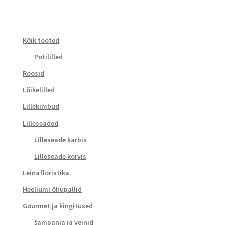
Kõik tooted
Potililled
Roosid
Lõikelilled
Lillekimbud
Lilleseaded
Lilleseade karbis
Lilleseade korvis
Leinafloristika
Heeliumi õhupallid
Gourmet ja kingitused
šampanja ja veinid