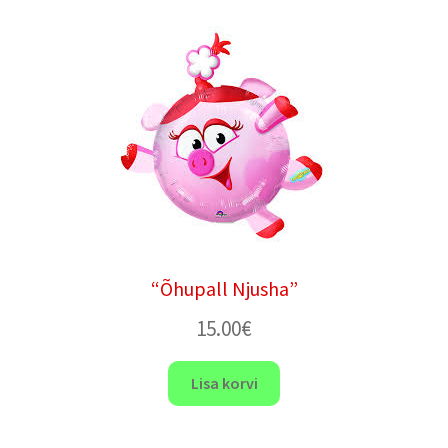
“Õhupall Njusha”
15.00
€
Lisa korvi