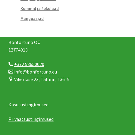
Kommid ja šokolaad
Mänguasjad
Bonfortuno OÜ
12774913
+372 58650020
info@bonfortuno.eu
Vikerlase 23, Tallinn, 13619
Kasutustingimused
Privaatsustingimused