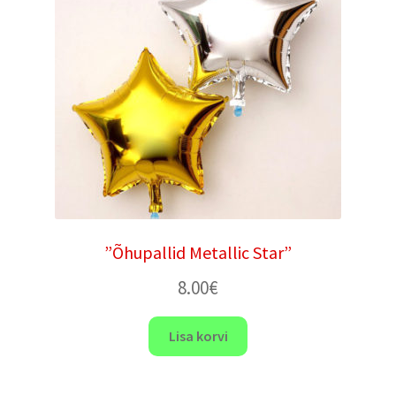
”Õhupallid Metallic Star”
8.00
€
Lisa korvi