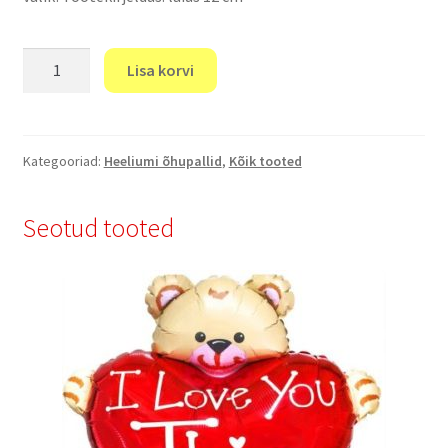
"Õhupallid
Lisa korvi
Printsessid"
kogus
Kategooriad:
Heeliumi õhupallid
,
Kõik tooted
Seotud tooted