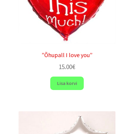
”Õhupall I love you”
15.00
€
Lisa korvi