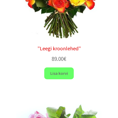
”Leegi kroonlehed”
89.00
€
Lisa korvi