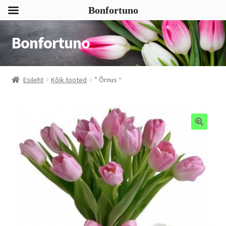
Bonfortuno
Bonfortuno
Liigu
Liigu
navigeerimisele
sisu
juurde
Esileht
Kõik tooted
” Õrnus “