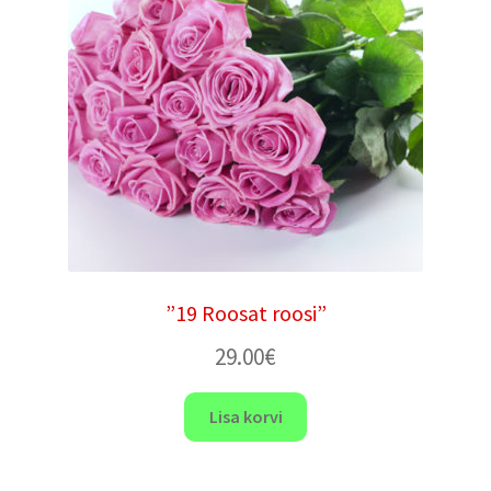
”19 Roosat roosi”
29.00
€
Lisa korvi