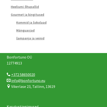
Heeliumi õhupallid
Gourmet ja kingitused
Kommid ja šokolaad
Mänguasjad
šampanja ja veinid
Bonfortuno OÜ
12774913
+372 58650020
info@bonfortuno.eu
Vikerlase 23, Tallinn, 13619
Kasutustingimused