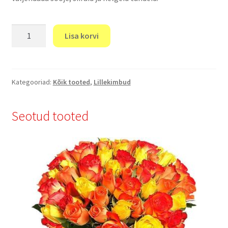
"
Lisa korvi
Õrnus
"
kogus
Kategooriad:
Kõik tooted
,
Lillekimbud
Seotud tooted