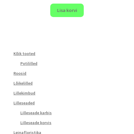
Lisa korvi
Kõik tooted
Potililled
Roosid
Lõikelilled
Lillekimbud
Lilleseaded
Lilleseade karbis
Lilleseade korvis
Leinafloristika