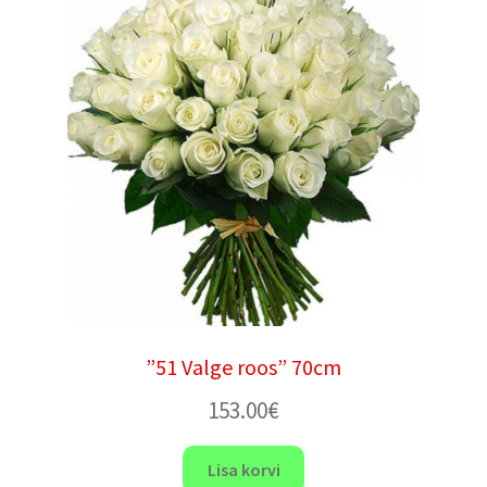
”51 Valge roos” 70cm
153.00
€
Lisa korvi