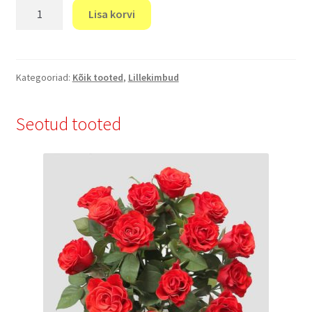
"Päike"
Lisa korvi
kogus
Kategooriad:
Kõik tooted
,
Lillekimbud
Seotud tooted