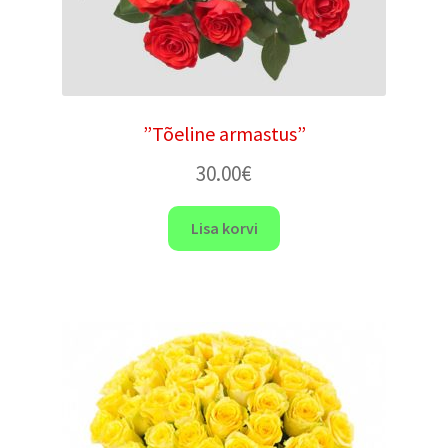
”Tõeline armastus”
30.00
€
Lisa korvi