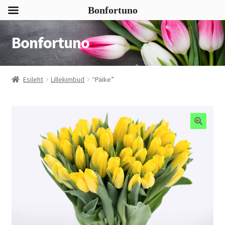
Bonfortuno
Bonfortuno
Liigu
Liigu
navigeerimisele
sisu
juurde
Esileht
Lillekimbud
“Päike”