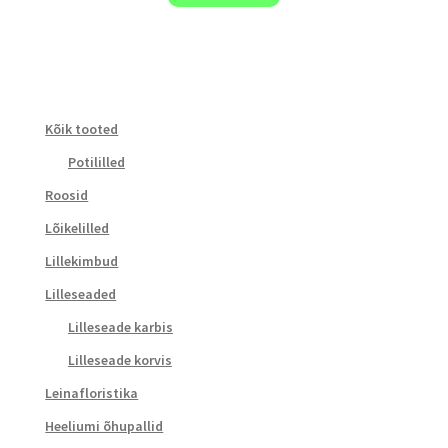
Kõik tooted
Potililled
Roosid
Lõikelilled
Lillekimbud
Lilleseaded
Lilleseade karbis
Lilleseade korvis
Leinafloristika
Heeliumi õhupallid