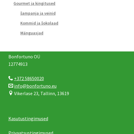
Gourmet ja kingitused
šampanja ja veinid
Kommid ja šokolaad
Mänguasjad
Bonfortuno OÜ
12774913
+372 58650020
info@bonfortuno.eu
Vikerlase 23, Tallinn, 13619
Kasutustingimused
Privaatsustingimused