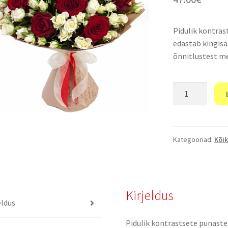
Pidulik kontras
edastab kingisa
õnnitlustest me
"Parimate
soovidega!"
kogus
Kategooriad:
Kõik
Kirjeldus
eldus
Pidulik kontrastsete punaste 