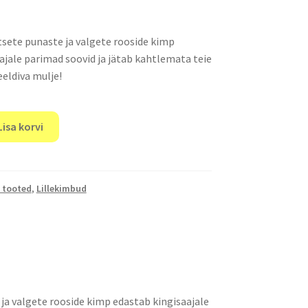
tsete punaste ja valgete rooside kimp
ajale parimad soovid ja jätab kahtlemata teie
eldiva mulje!
Lisa korvi
 tooted
,
Lillekimbud
ja valgete rooside kimp edastab kingisaajale