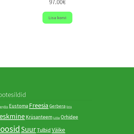
97.00
€
Lisa korvi
ootesildid
Freesia
Eustoma
Gerbera
ryllis
Iiris
eskmine
Krüsanteem
Orhidee
Liilia
oosid
Suur
Väike
Tulbid