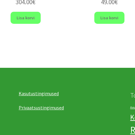
304.00
€
49.00
€
Lisa korvi
Lisa korvi
Kasutustingimused
T
Privaatsustingimused
Ama
K
R