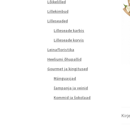
Lõikelilled
Lillekimbud
Lilleseaded
Lilleseade karbis
Lilleseade korvis
Leinafloristika
Heeliumi õhupallid
Gourmet ja kingitused
Mänguasjad
šampanja ja veinid
Kommid ja šokolaad
Kirj