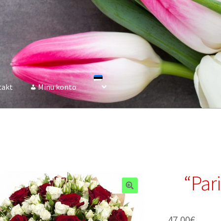
takt
Minu konto
“Par
47.00
€