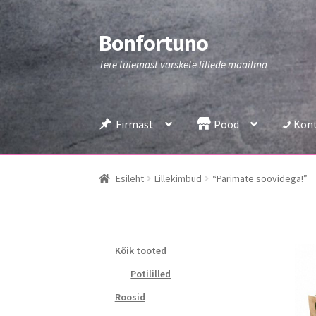
Bonfortuno
Liigu
Liigu
navigeerimisele
sisu
Tere tulemast värskete lillede maailma
juurde
Firmast
Pood
Kon
Esileht
Lillekimbud
“Parimate soovidega!”
Kõik tooted
Potililled
Roosid