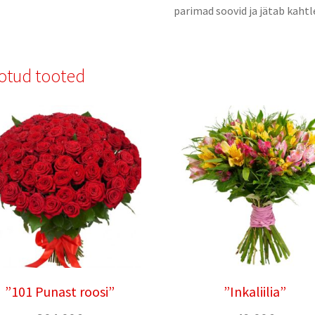
parimad soovid ja jätab kaht
otud tooted
”101 Punast roosi”
”Inkaliilia”