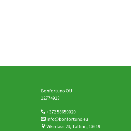
Bonfortuno OÜ
12774913
+372 58650020
info@bonfortuno.eu
Vikerlase 23, Tallinn, 13619