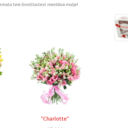
lemata teie õnnitlustest meeldiva mulje!
”Charlotte”