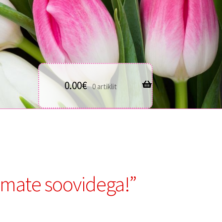
0.00
€
0 artiklit
imate soovidega!”