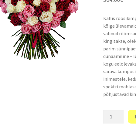
Kallis roosikim
kõige ülevamaid
valinud rõõmsad 
kingitakse, ole
parim sünnipäev
dünaamiline – l
kogu eelolevaks
särava komposit
inimestele, ked
spektri mahlase
põhjustavad kin
"101
mitmevärvilist
roosi"
kogus