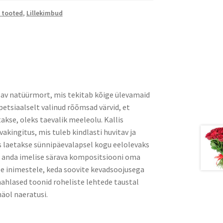
 tooted
,
Lillekimbud
elav natüürmort, mis tekitab kõige ülevamaid
etsiaalselt valinud rõõmsad värvid, et
takse, oleks taevalik meeleolu. Kallis
kingitus, mis tuleb kindlasti huvitav ja
 laetakse sünnipäevalapsel kogu eelolevaks
te anda imelise särava kompositsiooni oma
le inimestele, keda soovite kevadsoojusega
ahlased toonid roheliste lehtede taustal
äol naeratusi.