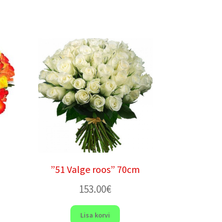
”51 Valge roos” 70cm
153.00
€
Lisa korvi