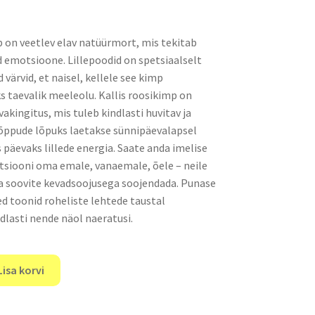
p on veetlev elav natüürmort, mis tekitab
 emotsioone. Lillepoodid on spetsiaalselt
värvid, et naisel, kellele see kimp
ks taevalik meeleolu. Kallis roosikimp on
akingitus, mis tuleb kindlasti huvitav ja
õppude lõpuks laetakse sünnipäevalapsel
 päevaks lillede energia. Saate anda imelise
siooni oma emale, vanaemale, õele – neile
a soovite kevadsoojusega soojendada. Punase
d toonid roheliste lehtede taustal
dlasti nende näol naeratusi.
Lisa korvi