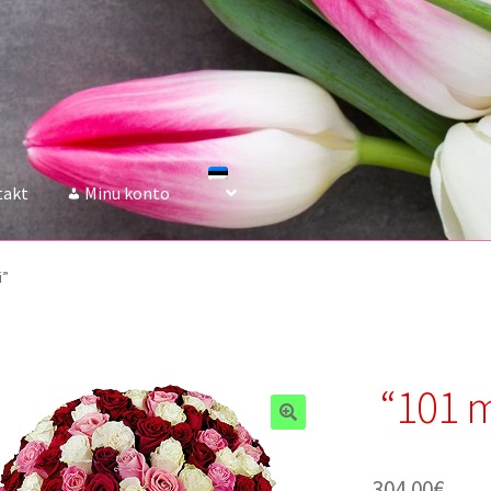
takt
Minu konto
i”
“101 m
304.00
€