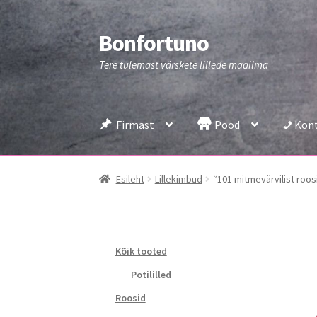
Bonfortuno
Liigu
Liigu
navigeerimisele
sisu
Tere tulemast värskete lillede maailma
juurde
Firmast
Pood
Kon
Esileht
Lillekimbud
“101 mitmevärvilist roos
Kõik tooted
Potililled
Roosid