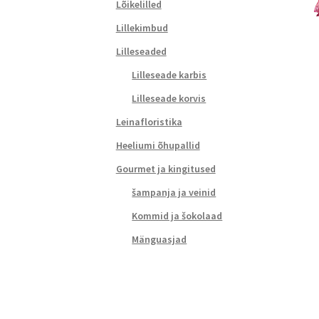
Lõikelilled
Lillekimbud
Lilleseaded
Lilleseade karbis
Lilleseade korvis
Leinafloristika
Heeliumi õhupallid
Gourmet ja kingitused
šampanja ja veinid
Kommid ja šokolaad
Mänguasjad