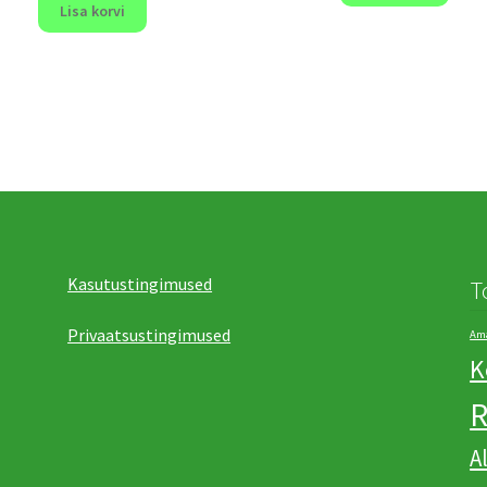
Lisa korvi
Kasutustingimused
T
Privaatsustingimused
Ama
K
R
А