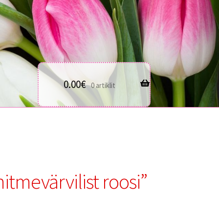
0.00
€
0 artiklit
itmevärvilist roosi”