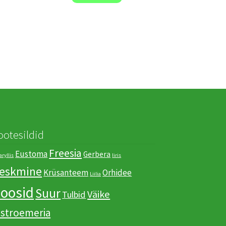
ootesildid
Freesia
Eustoma
Gerbera
ryllis
Iiris
eskmine
Krüsanteem
Orhidee
Liilia
oosid
Suur
Väike
Tulbid
lstroemeria