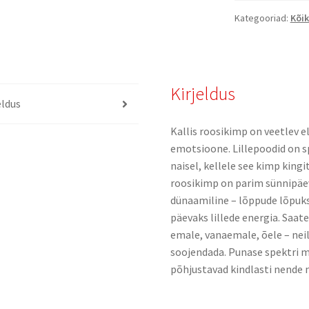
Kategooriad:
Kõik
Kirjeldus
eldus
Kallis roosikimp on veetlev 
emotsioone. Lillepoodid on sp
naisel, kellele see kimp kingi
roosikimp on parim sünnipäeva
dünaamiline – lõppude lõpuks
päevaks lillede energia. Saa
emale, vanaemale, õele – nei
soojendada. Punase spektri m
põhjustavad kindlasti nende n