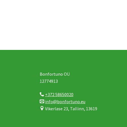
Bonfortuno OÜ
12774913
+372 58650020
info@bonfortuno.eu
Vikerlase 23, Tallinn, 13619