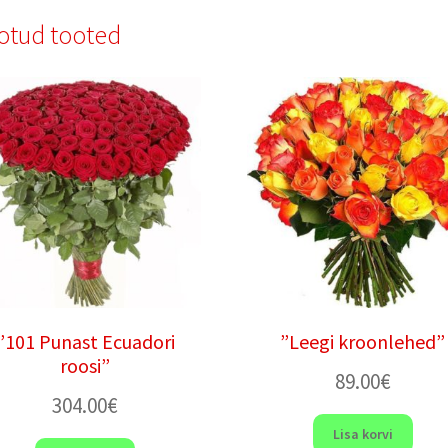
otud tooted
”101 Punast Ecuadori
”Leegi kroonlehed”
roosi”
89.00
€
304.00
€
Lisa korvi