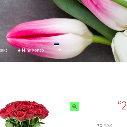
takt
Minu konto
“2
75.00
€