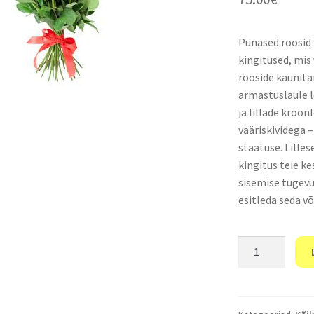
Punased roosid
kingitused, mis
rooside kaunitar
armastuslaule l
ja lillade kroo
vääriskividega 
staatuse. Lille
kingitus teie k
sisemise tugevu
esitleda seda võ
"25
punast
roosi"
kogus