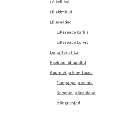
Lõikelilled
Lillekimbud
Lilleseaded
Lilleseade karbis
Lilleseade korvis
Leinafloristika
Heeliumi õhupallid
Gourmet ja kingitused
šampanja ja veinid
Kommid ja šokolaad
Mänguasjad