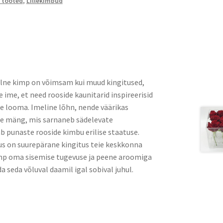
 tooted
,
Lillekimbud
alne kimp on võimsam kui muud kingitused,
 ime, et need rooside kaunitarid inspireerisid
e looma. Imeline lõhn, nende väärikas
de mäng, mis sarnaneb sädelevate
ab punaste rooside kimbu erilise staatuse.
kus on suurepärane kingitus teie keskkonna
imp oma sisemise tugevuse ja peene aroomiga
da seda võluval daamil igal sobival juhul.