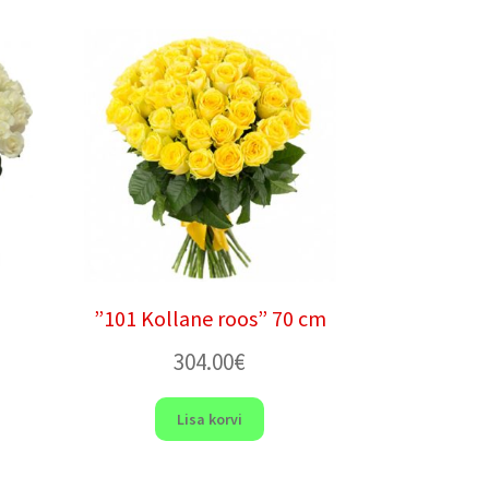
”101 Kollane roos” 70 cm
304.00
€
Lisa korvi