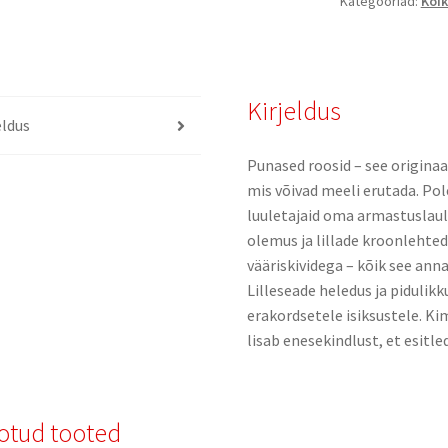
Kategooriad:
Kõik
Kirjeldus
eldus
Punased roosid – see origina
mis võivad meeli erutada. Pole
luuletajaid oma armastuslaul
olemus ja lillade kroonlehte
vääriskividega – kõik see ann
Lilleseade heledus ja pidulik
erakordsetele isiksustele. K
lisab enesekindlust, et esitle
otud tooted