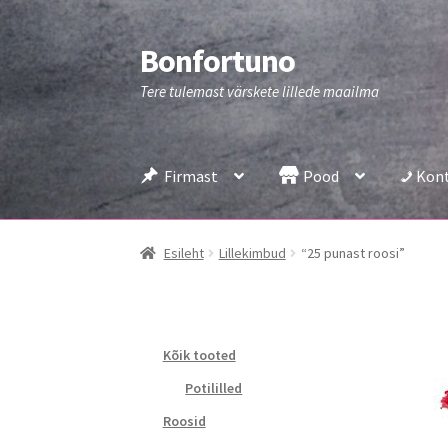
Bonfortuno
Liigu
Liigu
navigeerimisele
sisu
Tere tulemast värskete lillede maailma
juurde
Firmast
Pood
Kon
Esileht
Lillekimbud
“25 punast roosi”
Kõik tooted
Potililled
Roosid