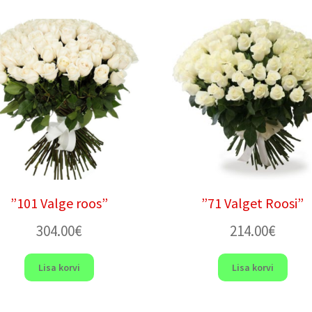
”101 Valge roos”
”71 Valget Roosi”
304.00
€
214.00
€
Lisa korvi
Lisa korvi