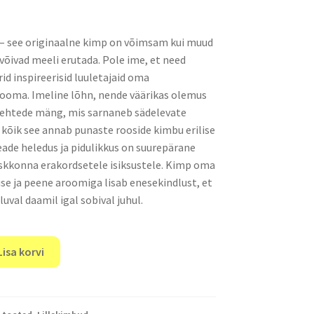
 – see originaalne kimp on võimsam kui muud
 võivad meeli erutada. Pole ime, et need
id inspireerisid luuletajaid oma
ooma. Imeline lõhn, nende väärikas olemus
nlehtede mäng, mis sarnaneb sädelevate
– kõik see annab punaste rooside kimbu erilise
seade heledus ja pidulikkus on suurepärane
eskkonna erakordsetele isiksustele. Kimp oma
se ja peene aroomiga lisab enesekindlust, et
luval daamil igal sobival juhul.
Lisa korvi