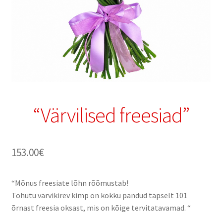
“Värvilised freesiad”
153.00
€
“Mõnus freesiate lõhn rõõmustab!
Tohutu värvikirev kimp on kokku pandud täpselt 101
õrnast freesia oksast, mis on kõige tervitatavamad. “