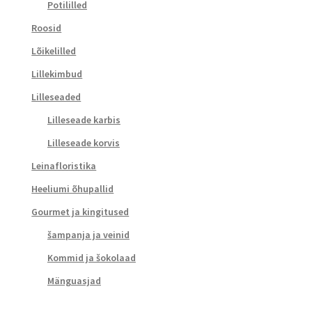
Potililled
Roosid
Lõikelilled
Lillekimbud
Lilleseaded
Lilleseade karbis
Lilleseade korvis
Leinafloristika
Heeliumi õhupallid
Gourmet ja kingitused
šampanja ja veinid
Kommid ja šokolaad
Mänguasjad