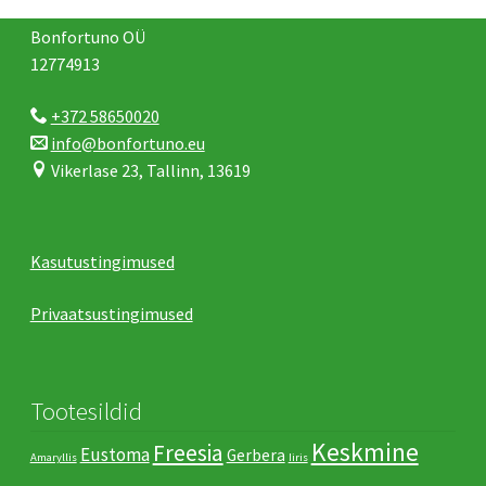
Bonfortuno OÜ
12774913
+372 58650020
info@bonfortuno.eu
Vikerlase 23, Tallinn, 13619
Kasutustingimused
Privaatsustingimused
Tootesildid
Keskmine
Freesia
Eustoma
Gerbera
Amaryllis
Iiris