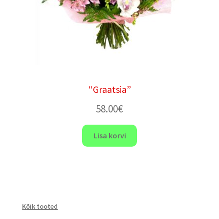
“Graatsia”
58.00
€
Lisa korvi
Kõik tooted