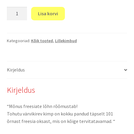
"Värvilised
Lisa korvi
freesiad"
kogus
Kategooriad:
Kõik tooted
,
Lillekimbud
Kirjeldus
Kirjeldus
“Mõnus freesiate lõhn rõõmustab!
Tohutu värvikirev kimp on kokku pandud täpselt 101
õrnast freesia oksast, mis on kõige tervitatavamad. “