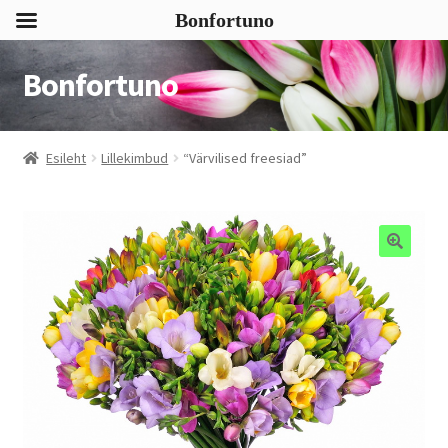
Bonfortuno
Bonfortuno
Liigu
Liigu
navigeerimisele
sisu
juurde
Esileht
Lillekimbud
“Värvilised freesiad”