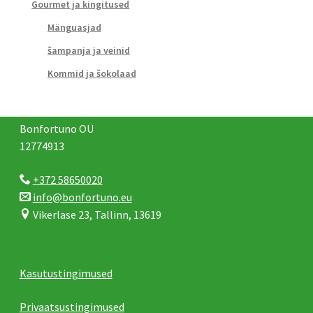
Gourmet ja kingitused
Mänguasjad
šampanja ja veinid
Kommid ja šokolaad
Bonfortuno OÜ
12774913
+372 58650020
info@bonfortuno.eu
Vikerlase 23, Tallinn, 13619
Kasutustingimused
Privaatsustingimused