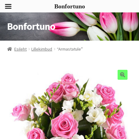
Bonfortuno
Bonfortuno
Liigu
Liigu
navigeerimisele
sisu
juurde
Esileht
Lillekimbud
“Armastatule”