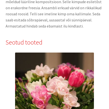
mõeldud lüüriline kompositsioon. Selle kimpude esiletõst
on erakordne freesia. Ansambli erksad värvid on rikkalikud
roosad roosid. Telli see imeline kimp oma kallimale. Seda
saab esitada sõbrapäeval, uusaastal või sünnipäeval.
Armastatud hindab seda ebamaist ilu kindlasti.
Seotud tooted