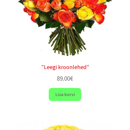
”Leegi kroonlehed”
89.00
€
Lisa korvi