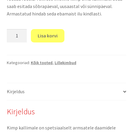
saab esitada sõbrapäeval, uusaastal või sünnipäeval.
Armastatud hindab seda ebamaist ilu kindlasti.
"Armastatule"
Lisa korvi
kogus
Kategooriad:
Kõik tooted
,
Lillekimbud
Kirjeldus
Kirjeldus
Kimp kallimale on spetsiaalselt armsatele daamidele