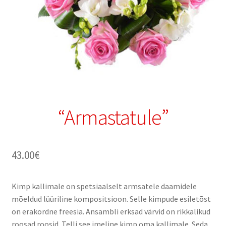
“Armastatule”
43.00
€
Kimp kallimale on spetsiaalselt armsatele daamidele
mõeldud lüüriline kompositsioon. Selle kimpude esiletõst
on erakordne freesia. Ansambli erksad värvid on rikkalikud
roosad roosid. Telli see imeline kimp oma kallimale. Seda