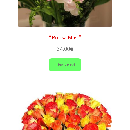
“Roosa Musi”
34.00
€
Lisa korvi