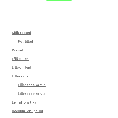
Kõik tooted
Potililled
Roosid
Lõikelilled
Lillekimbud
Lilleseaded
Lilleseade karbis
Lilleseade korvis
Leinafloristika
Heeliumi õhupallid