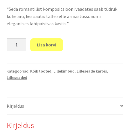
“Seda romantilist kompositsiooni vaadates saab tüdruk
kohe aru, kes saatis talle selle armastussõnumi
elegantses läbipaistvas kastis.”
"Tete-
Lisa korvi
a-
tete"
kogus
Kategooriad:
Kõik tooted
,
Lillekimbud
,
Lilleseade karbis
,
Lilleseaded
Kirjeldus
Kirjeldus