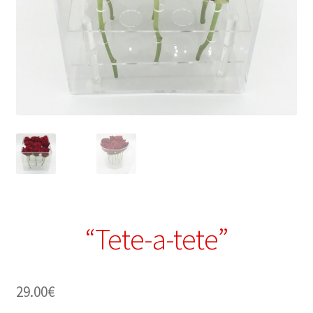
“Tete-a-tete”
29.00
€