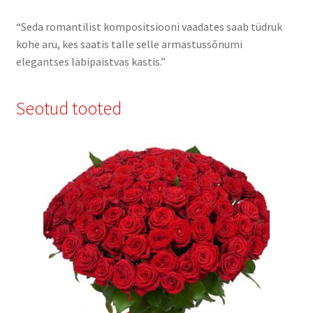
“Seda romantilist kompositsiooni vaadates saab tüdruk
kohe aru, kes saatis talle selle armastussõnumi
elegantses läbipaistvas kastis.”
Seotud tooted