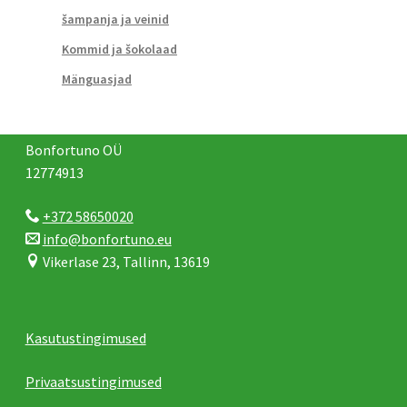
šampanja ja veinid
Kommid ja šokolaad
Mänguasjad
Bonfortuno OÜ
12774913
+372 58650020
info@bonfortuno.eu
Vikerlase 23, Tallinn, 13619
Kasutustingimused
Privaatsustingimused