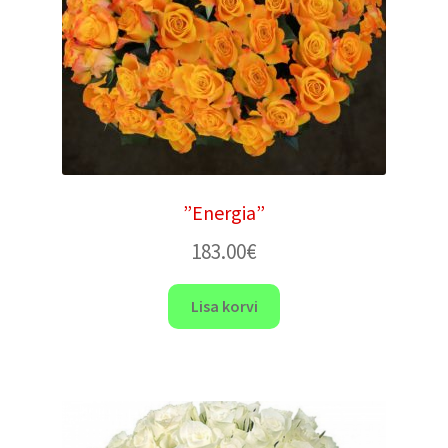
”Energia”
183.00
€
Lisa korvi