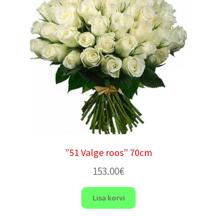
”51 Valge roos” 70cm
153.00
€
Lisa korvi