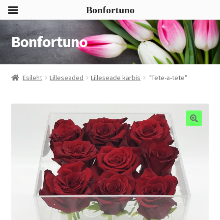
Bonfortuno
Bonfortuno
Liigu
Liigu
navigeerimisele
sisu
juurde
Esileht
Lilleseaded
Lilleseade karbis
“Tete-a-tete”