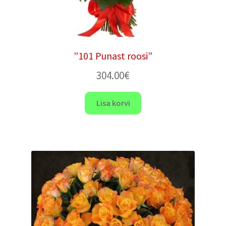
”101 Punast roosi”
304.00
€
Lisa korvi